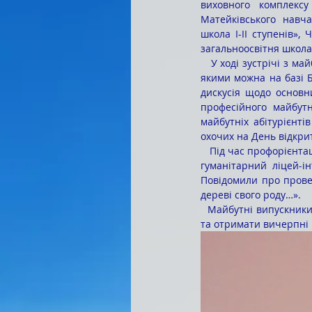
виховного комплексу
Матейківського навча
школа І-ІІ ступенів»
загальноосвітня школа І
   У ході зустрічі з майбутніми випускниками шкіл був презентований перелік спеціальностей, оволодіти 
якими можна на базі Б
дискусія щодо основн
професійного майбутн
майбутніх абітурієнт
охочих на День відкрит
   Під час профорієнтаційної роботи викладачі надали інформацію учням випускних класів про Обласний 
гуманітарний ліцей-і
Повідомили про провед
дереві свого роду…».
  Майбутні випускники мали можливість задати хвилюючі питання щодо професійного самовизначення 
та отримати вичерпні в