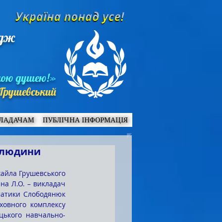
едж
ною душею!»
Грушевський
ЛАДАЧАМ
ПУБЛІЧНА ІНФОРМАЦІЯ
і людини
на Л.О. – викладач 
матики Слободянюк 
ховного комплексу 
цького навчально-