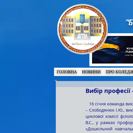
"Б
ГОЛОВНА
НОВИНИ
ПРО КОЛЕД
Вибір професії
   16 січня команда викладачів Барського гуманітарно-педагогічного коледжу імені Михайла Грушевського 
– Слободянюк І.Ю., ви
циклової комісії філо
В.С., у рамках профор
«Дошкільний навчальн