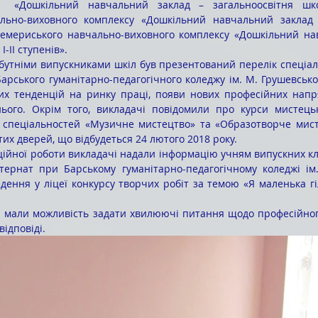
  «Дошкільний навчальний заклад – загальноосвітня школа
льно-виховного комплексу «Дошкільний навчальний заклад –
, Чемериського навчально-виховного комплексу «Дошкільний на
-ІІ ступенів». 
арського гуманітарно-педагогічного коледжу ім. М. Грушевськог
их тенденцій на ринку праці, появи нових професійних напря
ього. Окрім того, викладачі повідомили про курси мистецько
ів спеціальностей «Музичне мистецтво» та «Образотворче мист
их дверей, що відбудеться 24 лютого 2018 року.
нтернат при Барському гуманітарно-педагогічному коледжі ім.
ення у ліцеї конкурсу творчих робіт за темою «Я маленька гі
ідповіді.