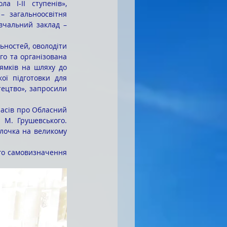
 І-ІІ ступенів», 
 загальноосвітня 
вчальний заклад – 
о та організована 
мків на шляху до 
ї підготовки для 
ецтво», запросили 
 М. Грушевського. 
лочка на великому 