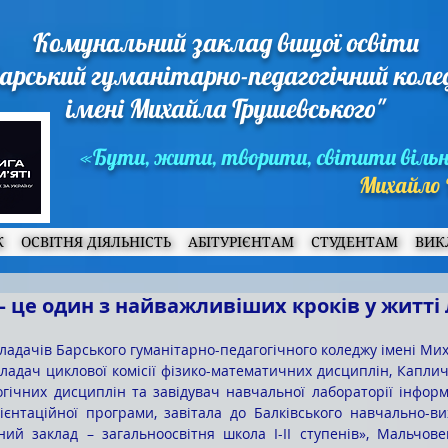
Комунальний заклад вищої освіти
арський гуманітарно-педагогічний кол
імені Михайла Грушевського"
«Бути, жити, творити, світити віль
Михайло 
Ж
ОСВІТНЯ ДІЯЛЬНІСТЬ
АБІТУРІЄНТАМ
СТУДЕНТАМ
ВИК
 – це один з найважливіших кроків у житт
кладач циклової комісії фізико-математичних дисциплін, Каплич
логічних дисциплін та завідувач навчальної лабораторії інфор
ієнтаційної програми, завітала до Балківського навчально-ви
ий заклад – загальноосвітня школа І-ІІ ступенів», Мальчове