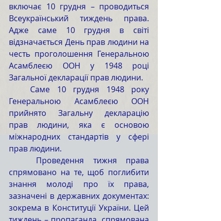
включає 10 грудня – проводиться 
Всеукраїнський тиждень права. 
Адже саме 10 грудня в світі 
відзначається День прав людини на 
честь проголошення Генеральною 
Асамблеєю ООН у 1948 році 
Загальної декларації прав людини. 
   Саме 10 грудня 1948 року 
Генеральною Асамблеєю ООН 
прийнято Загальну декларацію 
прав людини, яка є основою 
міжнародних стандартів у сфері 
прав людини.
   Проведення тижня права 
спрямовано на те, щоб поглибити 
знання молоді про їх права, 
зазначені в державних документах: 
зокрема в Конституції України. Цей 
тиждень – пропаганда, спрямована 