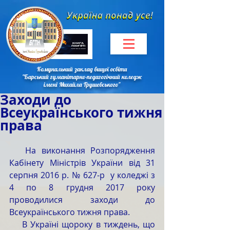
Комунальний заклад вищої освіти
"Барський гуманітарно-педагогічний коледж
імені Михайла Грушевського"
Заходи до
Всеукраїнського тижня
права
   На виконання Розпорядження 
Кабінету Міністрів України від 31 
серпня 2016 р. № 627-р  у коледжі з 
4 по 8 грудня 2017 року 
проводилися заходи до 
Всеукраїнського тижня права.
    В Україні щороку в тиждень, що 