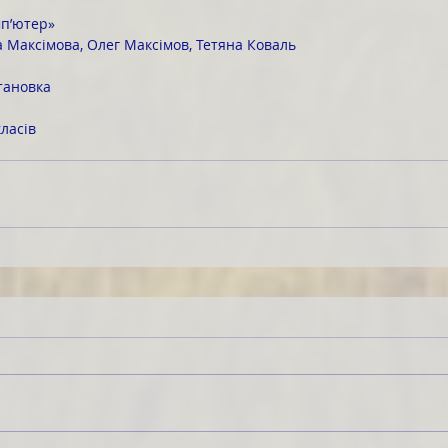
мп’ютер»
Максімова, Олег Максімов, Тетяна Коваль
тановка
ласів