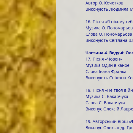
Автор О. Кочетков
Виконують Людмила Ма
16. Пісня «Я нікому те
Музика О. Пономарьов
Слова О. Пономарьова
Виконують Світлана Ш
Частина 4. Ведучі: О
17. Пісня «Човен»
Музика Один в каное
Слова Івана Франка
Виконують Сніжана Ко
18. Пісня «Не твоя вій
Музика С. Вакарчука
Слова С. Вакарчука
Виконує Олексій Лавр
19. Авторський вірш «
Виконує Олександр Гр