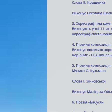
Слова В. Крищенка
Виконує Світлана Шап
3. Хореографічна комп
Виконують учні 11-их к
Хореограф-постановник
4. Пісенна композиція
Виконує вокально-хоров
Керівник - О.В.Шинель
5. Пісенна композиція 
Музика О. Кузьміча
Слова І. Зінковської
Виконує Маліцька Оль
6. Поезія «Бабуся»