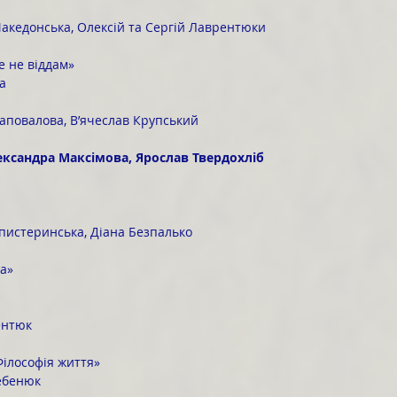
кедонська, Олексій та Сергій Лаврентюки
бе не віддам»
а
аповалова, В’ячеслав Крупський
лександра Максімова, Ярослав Твердохліб
пистеринська, Діана Безпалько
на»
ентюк
Філософія життя»
ебенюк