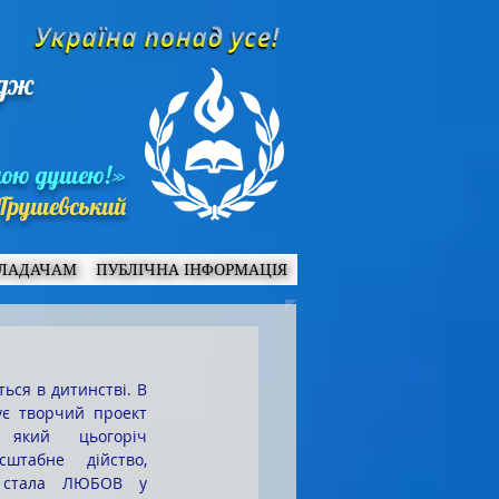
едж
ною душею!»
Грушевський
ЛАДАЧАМ
ПУБЛІЧНА ІНФОРМАЦІЯ
ує творчий проект 
 який цьогоріч 
штабне дійство, 
 стала ЛЮБОВ у 