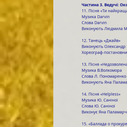
Частина 3. Ведучі: О
11. Пісня «Ти найкращ
Музика Darvin
Слова Darvin
Виконують Людмила М
12. Танець «Джайв»
Виконують Олександр 
Хореограф-постановни
13. Пісня «Недозволен
Музика В.Волкомора
Слова Л. Пономаренко
Виконують Яна Палама
14. Пісня «Helpless»
Музика Ю. Саніної
Слова Ю. Саніної
Виконує Яна Паламарч
15. «Баллада о прокур