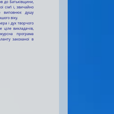
в до Батьківщини, 
ї сім’ї і, звичайно 
е виповнює душу 
ашого віку.
 ціле викладачів, 
курсна програма 
анту закоханої в 