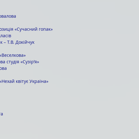
овалова
озиція «Сучасний гопак»
ласів
 – Т.В. Докійчук
 «Веселкова»
а студія «Сузір’я»
ова
«Нехай квітує Україна»
га