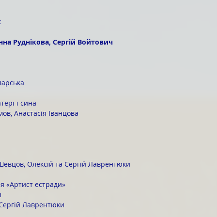
к
анна Руднікова, Сергій Войтович
варська
тері і сина
ов, Анастасія Іванцова
Шевцов, Олексій та Сергій Лаврентюки
я «Артист естради»
н
 Сергій Лаврентюки