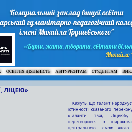
Комунальний заклад вищої освіти
арський гуманітарно-педагогічний кол
імені Михайла Грушевського"
«Бути, жити, творити, світити віль
Михайло 
Ж
ОСВІТНЯ ДІЯЛЬНІСТЬ
АБІТУРІЄНТАМ
СТУДЕНТАМ
ВИК
, ЛІЦЕЮ»
   Кажуть, що талант народжується в дитинстві. В 
істинності сказаного перекон
«Таланти твої, Ліцею!»,
перетворився в широкомас
центральною темою якого