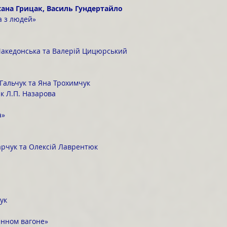
ксана Грицак, Василь Гундертайло
а з людей»
акедонська та Валерій Цицюрський
Гальчук та Яна Трохимчук
к Л.П. Назарова
а»
рчук та Олексій Лаврентюк
ук
енном вагоне»