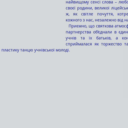
найвищому сенсі слова – любо
своєї родини, великої ліцейсько
ж, як світле почуття, котр
кожного з нас, незалежно від н
  Приємно, що святкова атмосфера і дух творчого 
партнерства об’єднали в єдине
учнів та їх батьків, а кон
сприймалася як торжество тал
і пластику танцю учнівської молоді.