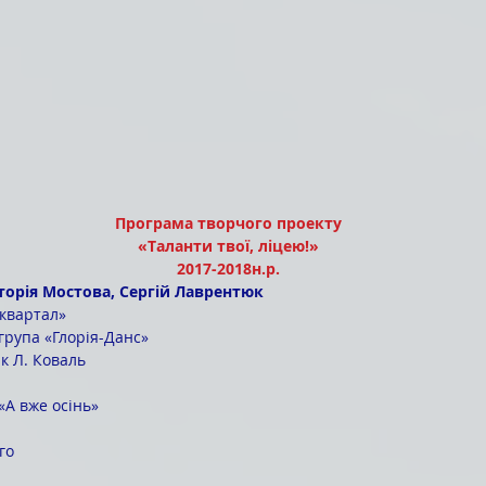
Програма творчого проекту
«Таланти твої, ліцею!»
2017-2018н.р.
кторія Мостова, Сергій Лаврентюк
 квартал»
рупа «Глорія-Данс»
к Л. Коваль
«А вже осінь»
го