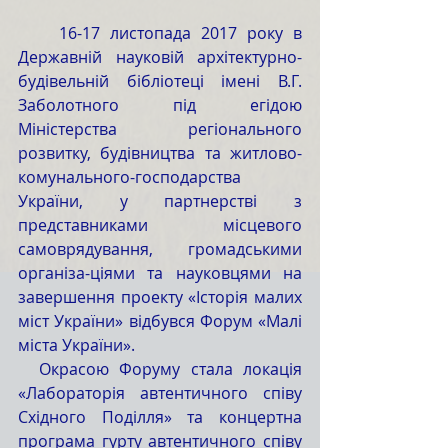
    16-17 листопада 2017 року в 
Державній науковій архітектурно-
будівельній бібліотеці імені В.Г. 
Заболотного під егідою 
Міністерства регіонального 
розвитку, будівництва та житлово-
комунального-господарства 
України, у партнерстві з 
представниками місцевого 
самоврядування, громадськими 
організа-ціями та науковцями на 
завершення проекту «Історія малих 
міст України» відбувся Форум «Малі 
міста України».
  Окрасою Форуму стала локація 
«Лабораторія автентичного співу 
Східного Поділля» та концертна 
програма гурту автентичного співу 