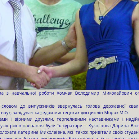
словом до випускників звернулась голова державної кваліфік
 наук, завідувач кафедри мистецьких дисциплін Мороз М.О.
усіх років навчання були їх куратори – Кузнєцова Дарина Вікт
олохата Катерина Миколаївна, які  також привітали своїх студен
м звичаєм батьки випускників благословили їх у дорогу запа