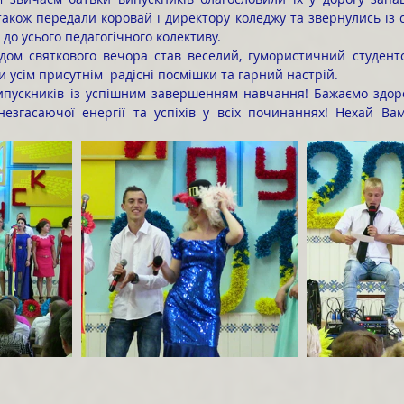
акож передали коровай і директору коледжу та звернулись із с
до усього педагогічного колективу.
 усім присутнім  радісні посмішки та гарний настрій.
незгасаючої енергії та успіхів у всіх починаннях! Нехай Ва