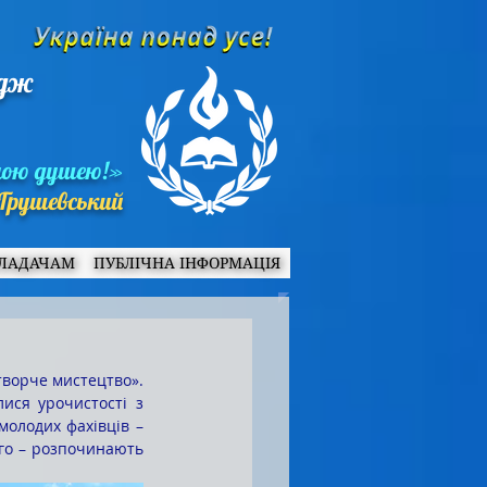
едж
ною душею!»
Грушевський
ЛАДАЧАМ
ПУБЛІЧНА ІНФОРМАЦІЯ
ися урочистості з 
олодих фахівців – 
го – розпочинають 