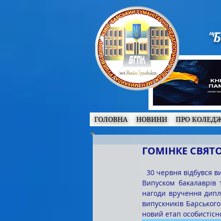
"Б
ГОЛОВНА
НОВИНИ
ПРО КОЛЕД
ГОМІНКЕ СВЯТ
  30 червня відбувся випуск студентів спеціальностей «Музичне  мистецтво», «Образотворче мистецтво». 
Випуском бакалаврів 
нагоди вручення дипло
випускників Барського
новий етап особистісн