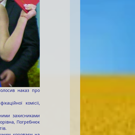
аційної комісії, 
орівна, Погребнюк 
тів.
шним короваєм на 