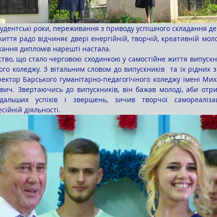
иття радо відчиняє двері енергійній, творчій, креативній моло
жання дипломів нарешті настала.
ого коледжу. З вітальним словом до випускників  та їх рідних 
ректор Барського гуманітарно-педагогічного коледжу імені Мих
вич. Звертаючись до випускників, він бажав молоді, аби отр
альших успіхів і звершень, зичив творчої самореалізаці
сійній діяльності.