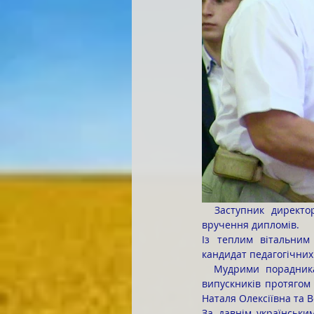
  Заступник директора з навчальної роботи Хомчак Володимир Миколайович оголосив наказ про 
вручення дипломів.
Із теплим вітальним 
кандидат педагогічних
  Мудрими порадниками і вірними друзями, терпеливими наставниками і надійними захисниками 
випускників протягом 
Наталя Олексіївна та В
За давнім українськи