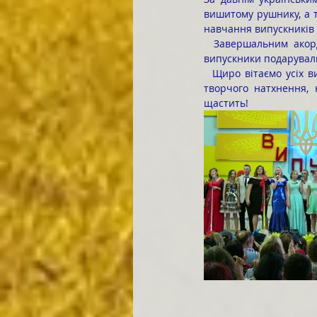
вишитому рушнику, а т
навчання випускників  
  Завершальним акордом святкового вечора став веселий, гумористичний студентський капусник, де 
випускники подарували
  Щиро вітаємо усіх випускників із успішним завершенням навчання! Бажаємо здоров’я, благополуччя, 
творчого натхнення, 
щастить!