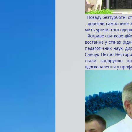
  Позаду безтурботні студентські роки, переживання з приводу успішного складання державних екзаменів 
- доросле самостійне ж
мить урочистого одер
  Яскраве святкове дійство, що стало черговою сходинкою у самостійне життя випускників, зібрало усіх їх 
востаннє у стінах рідн
педагогічних наук, ди
Савчук Петро Несторо
стали запорукою под
вдосконалення у профе