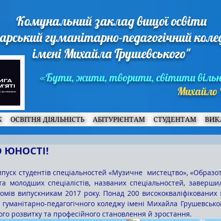
Комунальний заклад вищої освіти
арський гуманітарно-педагогічний кол
імені Михайла Грушевського"
«Бути, жити, творити, світити віль
Михайло 
Ж
ОСВІТНЯ ДІЯЛЬНІСТЬ
АБІТУРІЄНТАМ
СТУДЕНТАМ
ВИК
О ЮНОСТІ!
та молодших спеціалістів, названих спеціальностей, завершил
мів випускникам 2017 року. Понад 200 висококваліфікованих м
 гуманітарно-педагогічного коледжу імені Михайла Грушевсько
ого розвитку та професійного становлення й зростання.