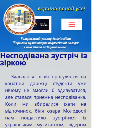
Комунальний заклад вищої освіти
"Барський гуманітарно-педагогічний коледж
імені Михайла Грушевського"
Несподівана зустріч із
зіркою
  Здавалося після прогулянки на 
канатній доріжці студенти уже 
нічому не змогли б здивуватися, 
але сталася приємна несподіванка. 
Коли ми збиралися їхати на 
відпочинок, біля озера Молодості 
нам пощастило зустрітися із 
українським музикантом, лідером 