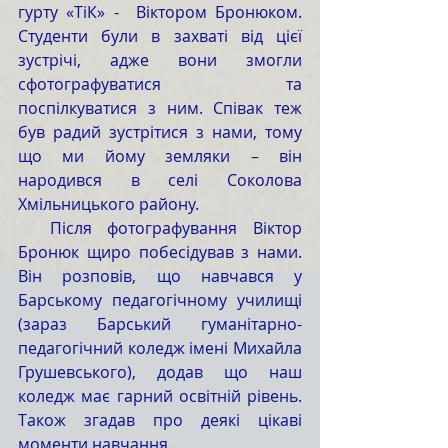
гурту «ТіК» -  Віктором Бронюком. 
Студенти були в захваті від цієї 
зустрічі, адже вони змогли 
сфотографуватися та 
поспілкуватися з ним. Співак теж 
був радий зустрітися з нами, тому 
що ми йому земляки – він 
народився в селі Соколова 
Хмільницького району.
  Після фотографування Віктор 
Бронюк щиро побесідував з нами. 
Він розповів, що навчався у 
Барському педагогічному училищі 
(зараз Барський гуманітарно-
педагогічний коледж імені Михайла 
Грушевського), додав що наш 
коледж має гарний освітній рівень. 
Також згадав про деякі цікаві 
моменти навчання.