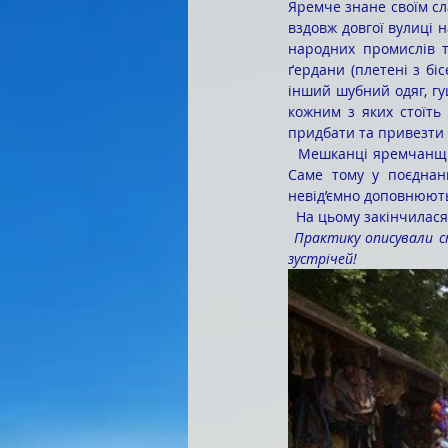
Яремче знане своїм сл
вздовж довгої вулиці 
народних промислів т
ґердани (плетені з біс
інший шубний одяг, гуц
кожним з яких стоїть
придбати та привезти 
  Мешканці яремчанщини приємно здивують вас своєю гостинністю, працелюбністю, доброзичливістю. 
Саме тому у поєднан
невід’ємно доповнюють
  На цьому закінчилас
Практику описували с
зустрічей!