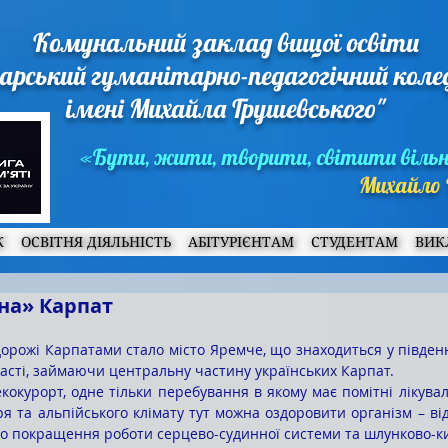
Комунальний заклад вищої освіти
арський гуманітарно-педагогічний кол
імені Михайла Грушевського"
«Бути, жити, творити, світити віль
Михайло 
Ж
ОСВІТНЯ ДІЯЛЬНІСТЬ
АБІТУРІЄНТАМ
СТУДЕНТАМ
ВИК
на» Карпат
ласті, займаючи центральну частину українських Карпат.
ря та альпійського клімату тут можна оздоровити організм – ві
 до покращення роботи серцево-судинної системи та шлунково-к