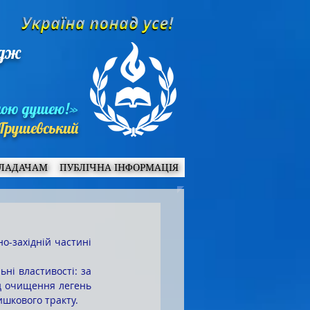
едж
ною душею!»
Грушевський
ЛАДАЧАМ
ПУБЛІЧНА ІНФОРМАЦІЯ
д очищення легень 
ишкового тракту.