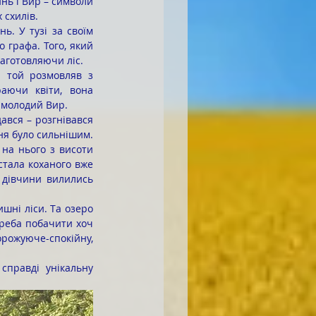
 схилів.
о графа. Того, який 
аготовляючи ліс.
аючи квіти, вона 
в молодий Вир.
ня було сильнішим. 
на нього з висоти 
тала коханого вже 
 дівчини вилились 
реба побачити хоч 
рожуюче-спокійну, 