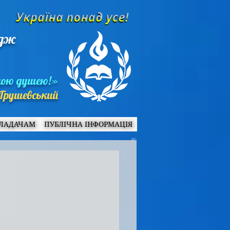
едж
ною душею!»
Грушевський
ЛАДАЧАМ
ПУБЛІЧНА ІНФОРМАЦІЯ