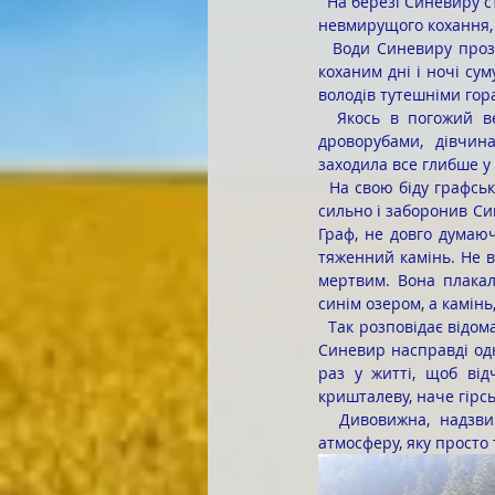
  На березі Синевиру студенти захоплено споглядали дві статуї. Височенні дерев’яні Синь і Вир – символи 
невмирущого кохання, 
  Води Синевиру прозорі, наче дівочі сльози. Правда, адже їх наплакала молода Синь. У тузі за своїм 
коханим дні і ночі суму
володів тутешніми гор
  Якось в погожий весняний день взяв батько Синь з собою на полонину. Поки той розмовляв з 
дроворубами, дівчин
заходила все глибше у 
  На свою біду графська дочка закохалась у простого пастуха. Коли багач про те довідався – розгнівався 
сильно і заборонив Син
Граф, не довго думаюч
тяженний камінь. Не в
мертвим. Вона плакал
синім озером, а камінь
  Так розповідає відома гуцульська легенда – красива, наче казка і давня, наче довколишні ліси. Та озеро 
Синевир насправді одн
раз у житті, щоб від
кришталеву, наче гірсь
  Дивовижна, надзвичайно мальовнича, первозданна природа довкола створює справді унікальну 
атмосферу, яку просто