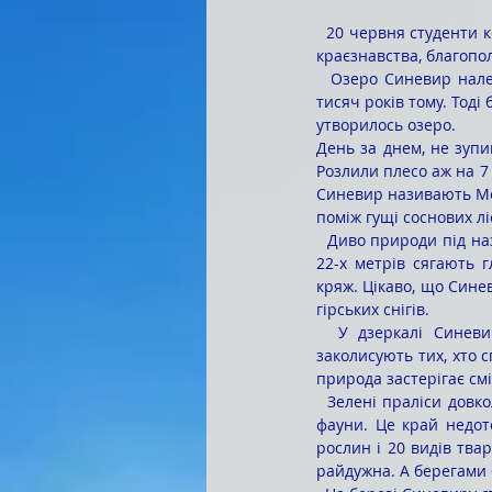
  20 червня студенти коледжу, які продовжують проходження навчальної практики з природознавства та 
краєзнавства, благопо
  Озеро Синевир належить до семи природних чудес України. Кажуть, воно утворилось приблизно 10 
тисяч років тому. Тоді
утворилось озеро.
День за днем, не зупи
Розлили плесо аж на 7 
Синевир називають Мо
поміж гущі соснових лі
  Диво природи під назвою Синевир заховалось у горах на висоті майже тисячі метрів над рівнем моря. 
22-х метрів сягають г
кряж. Цікаво, що Синев
гірських снігів.
  У дзеркалі Синевиру чарівливо відбивається вся врода Карпат. Вічна тиша і холодний спокій 
заколисують тих, хто с
природа застерігає смі
  Зелені праліси довкола Синевиру – Національний природній парк, що оберігає унікальні види флори і 
фауни. Це край недото
рослин і 20 видів твар
райдужна. А берегами 