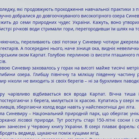
лучно добралися до довгоочікуваного високогірного озера Сине
 бистрі річкові води стримали гори, перегородивши їм шлях на том
няючись, переливають свої потоки у Синевир чотири джерела. 
гектарів. А посередині нього, наче зіниця ока, видніє невелички
рським оком Карпат. Голубою перлиною із висоти пташиного по
сів.
либини озера. Глибшу північну та мілкішу південну частину р
ир ніколи не виходить зі своїх берегів – ні за бурхливих паводків
постерігаючи з берега, милується їх красою. Купатись у озері н
ливців, зберігаючи холод води навіть у найспекотніші дні літа.
рканої лісової природи. Тут ростуть старі 150-літні сосни і с
ин занесені у Червону книгу України. В озері плаває форель: о
бродять ведмеді, шукаючи поміж кущами ягід.