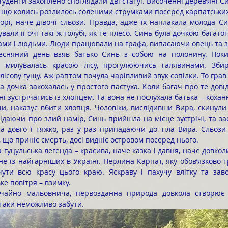
що колись розлилось соленими струмками посеред карпатських
вали її очі такі ж голубі, як те плесо. Синь була дочкою багатог
ами і людьми. Люди працювали на графа, випасаючи овець та з
а милувалась красою лісу, прогулюючись галявинами. Збир
лісову гущу. Аж раптом почула чарівливий звук сопілки. То гра
і зустрічатись із хлопцем. Та вона не послухала батька – кохан
и, наказує вбити хлопця. Чоловіки, вислідивши Вира, скинули 
ідаючи про злий намір, Синь прийшла на місце зустрічі, та зас
а довго і тяжко, раз у раз припадаючи до тіла Вира. Сльози
, що приніс смерть, досі видніє островом посеред нього.
е із найгарніших в Україні. Перлина Карпат, яку обов’язково т
чути всю красу цього краю. Яскраву і пахучу влітку та заво
ке повітря – взимку.
 таки неможливо забути.