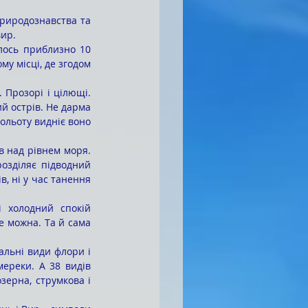
вир.
у місці, де згодом 
Прозорі і цілющі. 
й острів. Не дарма 
льоту видніє воно 
озділяє підводний 
, ні у час танення 
е можна. Та й сама 
мереки. А 38 видів 
зерна, струмкова і 