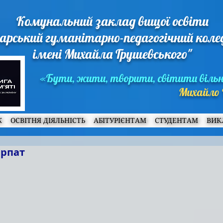
Комунальний заклад вищої освіти
арський гуманітарно-педагогічний кол
імені Михайла Грушевського"
«Бути, жити, творити, світити віль
Михайло 
Ж
ОСВІТНЯ ДІЯЛЬНІСТЬ
АБІТУРІЄНТАМ
СТУДЕНТАМ
ВИК
арпат