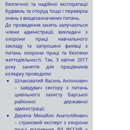
безпечної та надійної експлуатації 
будівель та споруд тощо і перевірка 
знань з вищезазначених питань.
До проведення занять залучаються 
члени адміністрації, викладачі з 
охорони праці навчального 
закладу та запрошені фахівці з 
питань охорони праці та безпеки 
життєдіяльності. Так, 3 квітня 2017 
року заняття для працівників 
коледжу проводили: 
Шпаковатий Василь Антонович 
– завідувач сектору з питань 
цивільного захисту Барської 
районної державної 
адміністрації;  
Дерепа Михайло Анатолійович 
– страховий експерт з охорони 
праці відділення ВД ФССНВ у 