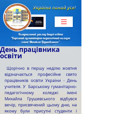
Комунальний заклад вищої освіти
"Барський гуманітарно-педагогічний коледж
імені Михайла Грушевського"
День працівника
освіти
 Щорічно в першу неділю жовтня 
відзначається професійне свято 
працівників освіти України - День 
учителя. У  Барському гуманітарно-
педагогічному коледжі імені 
Михайла Грушевського відбувся 
вечір, присвячений цьому дню, на 
якому були присутні студенти і 