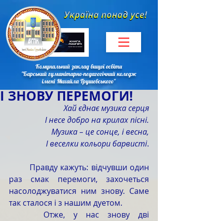
Комунальний заклад вищої освіти
"Барський гуманітарно-педагогічний коледж
імені Михайла Грушевського"
І ЗНОВУ ПЕРЕМОГИ!
Хай єднає музика серця
І несе добро на крилах пісні.
Музика – це сонце, і весна,
І веселки кольори барвисті
.
	Правду кажуть: відчувши один 
раз смак перемоги, захочеться 
насолоджуватися ним знову. Саме 
так сталося і з нашим дуетом.
	 Отже, у нас знову дві 