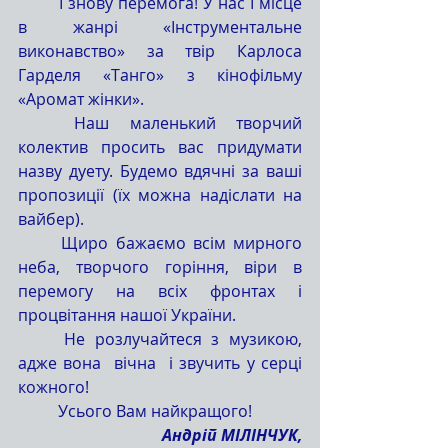
	І знову перемога! У нас І місце 
в жанрі «Інструментальне 
виконавство» за твір Карлоса 
Гарделя «Танго» з кінофільму 
«Аромат жінки».
	Наш маленький творчий 
колектив просить вас придумати 
назву дуету. Будемо вдячні за ваші 
пропозиції (їх можна надіслати на 
вайбер).
	Щиро бажаємо всім мирного 
неба, творчого горіння, віри в 
перемогу на всіх фронтах і 
процвітання нашої України.
	Не розлучайтеся з музикою, 
адже вона  вічна  і звучить у серці  
кожного!
	Усього Вам найкращого!
Андрій МІЛІНЧУК,