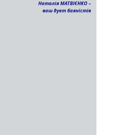
Наталія МАТВІЄНКО –
ваш дует баяністів