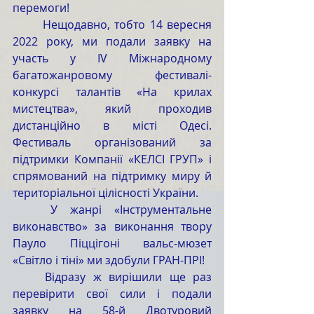
перемоги!
	Нещодавно, тобто 14 вересня 
2022 року, ми подали заявку на 
участь у ІV Міжнародному 
багатожанровому фестивалі-
конкурсі талантів «На крилах 
мистецтва», який проходив 
дистанційно в місті Одесі. 
Фестиваль організований за 
підтримки Компанії «КЕЛСІ ГРУП» і 
спрямований на підтримку миру й 
територіальної цілісності України.
	У жанрі «Інструментальне 
виконавство» за виконання твору 
Пауло Піццігоні вальс-мюзет 
«Світло і тіні» ми здобули ГРАН-ПРІ!
	Відразу ж вирішили ще раз 
перевірити свої сили і подали 
заявку на 58-й Двотуровий 