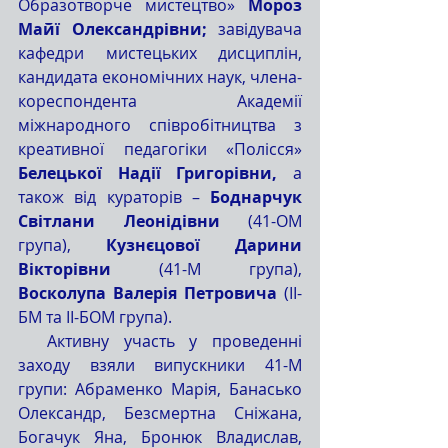
Образотворче мистецтво» 
Мороз 
Майї Олександрівни; 
завідувача 
кафедри мистецьких дисциплін, 
кандидата економічних наук, члена-
кореспондента Академії 
міжнародного співробітництва з 
креативної педагогіки «Полісся» 
Белецької Надії Григорівни, 
а 
також від кураторів – 
Боднарчук 
Світлани Леонідівни
 (41-ОМ 
група), 
Кузнєцової Дарини 
Вікторівни
 (41-М група), 
Восколупа Валерія Петровича
 (ІІ-
БМ та ІІ-БОМ група).
  Активну участь у проведенні 
заходу взяли випускники 41-М 
групи: Абраменко Марія, Банасько 
Олександр, Безсмертна Сніжана, 
Богачук Яна, Бронюк Владислав, 