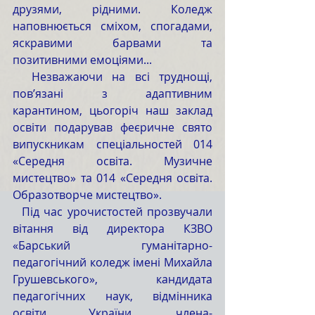
друзями, рідними. Коледж 
наповнюється сміхом, спогадами, 
яскравими барвами та 
позитивними емоціями... 
  Незважаючи на всі труднощі, 
пов’язані з адаптивним 
карантином, цьогоріч наш заклад 
освіти подарував феєричне свято 
випускникам спеціальностей 014 
«Середня освіта. Музичне 
мистецтво» та 014 «Середня освіта. 
Образотворче мистецтво».
  Під час урочистостей прозвучали 
вітання від директора КЗВО 
«Барський гуманітарно-
педагогічний коледж імені Михайла 
Грушевського», кандидата 
педагогічних наук, відмінника 
освіти України, члена-