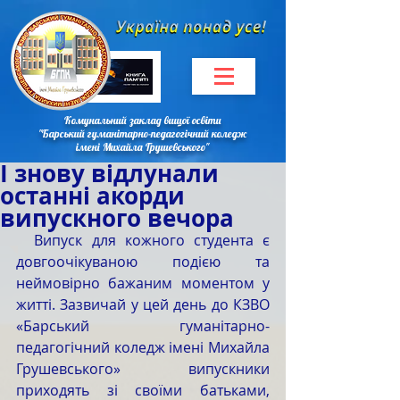
Комунальний заклад вищої освіти
"Барський гуманітарно-педагогічний коледж
імені Михайла Грушевського"
І знову відлунали
останні акорди
випускного вечора
  Випуск для кожного студента є 
довгоочікуваною подією та 
неймовірно бажаним моментом у 
житті. Зазвичай у цей день до КЗВО 
«Барський гуманітарно-
педагогічний коледж імені Михайла 
Грушевського» випускники 
приходять зі своїми батьками, 