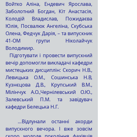
Войтко Аліна, Ендевич Ярослава, 
Заболотний Богдан, Кіт Анастасія, 
Колодій Владислав, Пожидаєва 
Юлія, Посвалюк Ангеліна, Скубська 
Олена, Федчук Дарія, – та випускник 
41-ОМ групи Ніколайчук 
Володимир.
  Підготувати і провести випускний 
вечір допомогли викладачі кафедри 
мистецьких дисциплін: Скорич Н.В., 
Левицька О.М., Сошинська Н.В, 
Кузнєцова Д.В., Крупський В.М., 
Мілінчук А.О.,Чернілевський О.Ю., 
Залевський П.М. та завідувач 
кафедри Белецька Н.Г.
  …Відлунали останні акорди 
випускного вечора. І вже зовсім 
скоро молоде покоління фахівців 