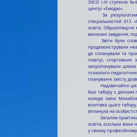
ЗЗСО І-ІІІ ступенів №4
центрі «Емоджі».
	За результатами літньої педагогічної практики зі здобувачами фахової передвищої освіти 
спеціальностей 013 «
освіта. Образотворче м
виконані завдання, по
	Звіти були сповнені позитивних спогадів. Відчувши себе педагогами-організаторами, студенти 
продемонстрували неаби
де спланували та пров
повітрі, спортивних 
запропонували шляхи 
психолого-педагогічн
плануванні змісту дозв
	Надзвичайно цікавою, насиченою і динамічною була робота студентів, які проходили практику на 
базі табору з денним
коледж імені Михайла
візитівка цього табору
вплинула на особистіс
	Загалом практика в літніх оздоровчих таборах сприяла підвищенню професійного рівня здобувачів 
освіти, оскільки вони 
у своєму професійному