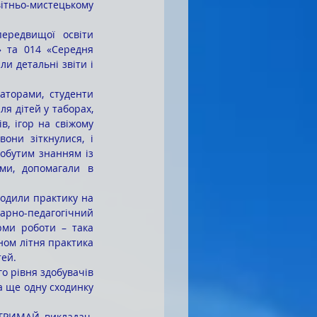
вітньо-мистецькому 
 та 014 «Середня 
и детальні звіти і 
я дітей у таборах, 
, ігор на свіжому 
они зіткнулися, і 
обутим знанням із 
ми, допомагали в 
арно-педагогічний 
рми роботи – така 
ном літня практика 
ей. 
а ще одну сходинку 
ТРИМАЙ, викладач 