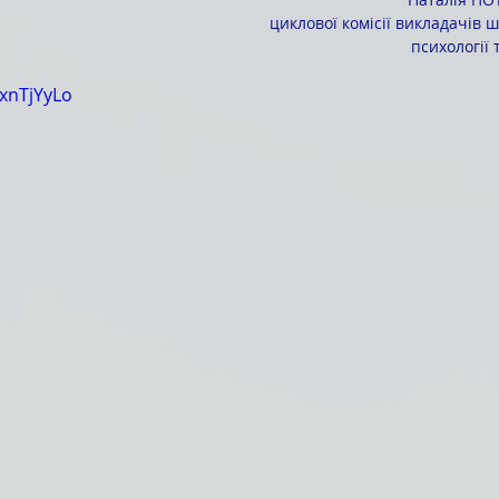
циклової комісії викладачів ш
психології
kxnTjYyLo