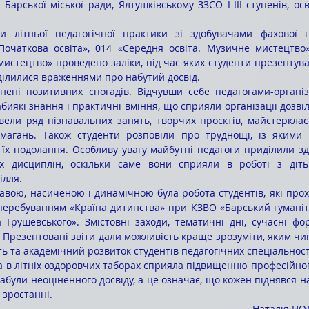
 Барської міської ради, Ялтушківському ЗЗСО І-ІІІ ступенів, ос
Початкова освіта», 014 «Середня освіта. Музичне мистецтво»
истецтво» проведено заліки, під час яких студенти презентувал
ділилися враженнями про набутий досвід.
які знання і практичні вміння, що сприяли організації дозвілл
ели ряд пізнавальних занять, творчих проєктів, майстеркласів
змагань. Також студенти розповіли про труднощі, із якими в
їх подолання. Особливу увагу майбутні педагоги приділили зд
их дисциплін, оскільки саме вони сприяли в роботі з діть
ілля. 
 перебуванням «Країна дитинства» при КЗВО «Барський гуманіт
 Грушевського». Змістовні заходи, тематичні дні, сучасні фо
. Презентовані звіти дали можливість краще зрозуміти, яким чи
ть та академічний розвиток студентів педагогічних спеціальност
набули неоціненного досвіду, а це означає, що кожен піднявся н
 зростанні.
Наталія ПО