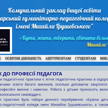
Комунальний заклад вищої освіти
арський гуманітарно-педагогічний кол
імені Михайла Грушевського"
«Бути, жити, творити, світити віль
Михайло 
Ж
ОСВІТНЯ ДІЯЛЬНІСТЬ
АБІТУРІЄНТАМ
СТУДЕНТАМ
ВИК
 ДО ПРОФЕСІЇ ПЕДАГОГА
ачами освіти багато викликів, оскільки допомагає закріпити
професійні вміння і навички. Робота з дітьми приносить вел
 колосальної самовіддачі.
о-педагогічний коледж імені Михайла Грушевського», а також