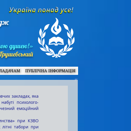
едж
ною душею!»
Грушевський
ЛАДАЧАМ
ПУБЛІЧНА ІНФОРМАЦІЯ
 набуті психолого-
ичезний емоційний 
 літні табори при 