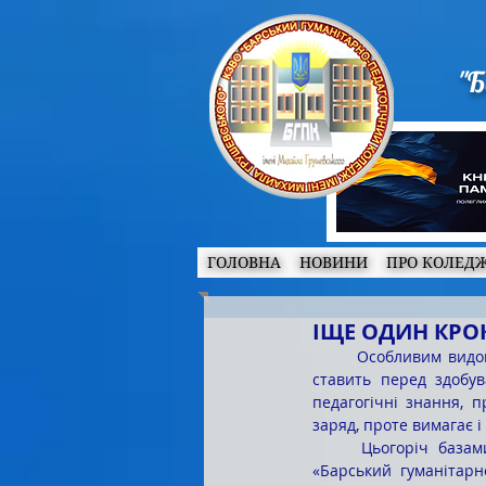
"Б
ГОЛОВНА
НОВИНИ
ПРО КОЛЕД
ІЩЕ ОДИН КРОК
	Особливим видом педагогічної практики є літня педагогічна практика в оздоровчих закладах, яка 
ставить перед здобув
педагогічні знання, 
заряд, проте вимагає і
	Цьогоріч базами практики були табори денного перебування: «Країна дитинства» при КЗВО 
«Барський гуманітарн