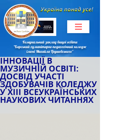
Комунальний заклад вищої освіти
"Барський гуманітарно-педагогічний коледж
імені Михайла Грушевського"
ІННОВАЦІЇ В
МУЗИЧНІЙ ОСВІТІ:
ДОСВІД УЧАСТІ
ЗДОБУВАЧІВ КОЛЕДЖУ
У ХІІІ ВСЕУКРАЇНСЬКИХ
НАУКОВИХ ЧИТАННЯХ