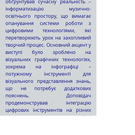
обґрунтував сучасну реальність – 
інформатизацію музично-
освітнього простору, що вимагає 
опанування системи роботи з 
цифровими технологіями, які 
перетворюють урок на захопливий 
творчий процес. Основний акцент у 
виступі було зроблено на 
візуальних графічних технологіях, 
зокрема на інфографіці – 
потужному інструменті для 
візуального представлення знань, 
що не потребує додаткових 
пояснень. Доповідач 
продемонстрував інтеграцію 
цифрових інструментів на різних 
етапах уроку, запропонувавши різні 
методичні підходи: візуальний 
сторітелінг, роботу з коміксами, 