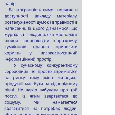
папір. 
  Багатогранність вимог полягає в 
доступності викладу матеріалу, 
розгалуженості думок і вправності в 
написанні. Із цього дізнаємося, що 
журналіст – людина, яка має талант 
щодня заповнювати порожнечу, 
сумлінною працею приносити 
користь у високоспоживчий 
інформаційний простір. 
  У сучасному конкурентному 
середовищі не просто втриматися 
на ринку, тому якість читацької 
продукції має бути на відповідному 
рівні. Не варто забувати про той 
посил, із яким звертаєтеся до 
соціуму. Чи намагаєтеся 
збагатитися на потребах людей, 
або ж хочете щоденними кроками 