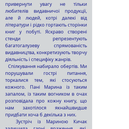
привернути увагу не тільки 
любителів видавничої продукції, 
але й людей, котрі далекі від 
літератури і рідко гортають сторінки 
книг у побуті. Яскраво створені 
стенди репрезентують 
багатогалузеву спрямованість 
видавництва, конкретизують творчу 
діяльність і специфіку жанрів. 
  Спілкування набирало обертів. Ми 
порушували гострі питання, 
торкалися тем, які стосуються 
кожного. Пані Марина із таким 
запалом, із таким вогником в очах 
розповідала про кожну книгу, що 
нам захотілося якнайшвидше 
придбати хоча б декілька з них.
  Зустріч із Мариною Кичак 
залишила гарні враження, які, 