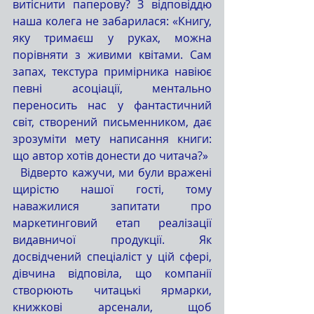
витіснити паперову? З відповіддю 
наша колега не забарилася: «Книгу, 
яку тримаєш у руках, можна 
порівняти з живими квітами. Сам 
запах, текстура примірника навіює 
певні асоціації, ментально 
переносить нас у фантастичний 
світ, створений письменником, дає 
зрозуміти мету написання книги: 
що автор хотів донести до читача?» 
  Відверто кажучи, ми були вражені 
щирістю нашої гості, тому 
наважилися запитати про 
маркетинговий етап реалізації 
видавничої продукції. Як 
досвідчений спеціаліст у цій сфері, 
дівчина відповіла, що компанії 
створюють читацькі ярмарки, 
книжкові арсенали, щоб 