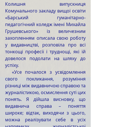
Колишня випускниця 
Комунального закладу вищої освіти 
«Барський гуманітарно-
педагогічний коледж імені Михайла 
Грушевського» із величезним 
захопленням описала свою роботу 
у видавництві, розповіла про всі 
тонкощі професії і труднощі, які їй 
довелося подолати на шляху до 
успіху. 
  «Усе почалося з усвідомлення 
свого покликання, розуміння 
різниці між видавничою справою та 
журналістикою, осмислення суті цих 
понять. Я дійшла висновку, що 
видавнича справа – поняття 
широке; відтак, виходячи з цього, 
можна реалізувати себе в усіх 
напрямках журналістської 