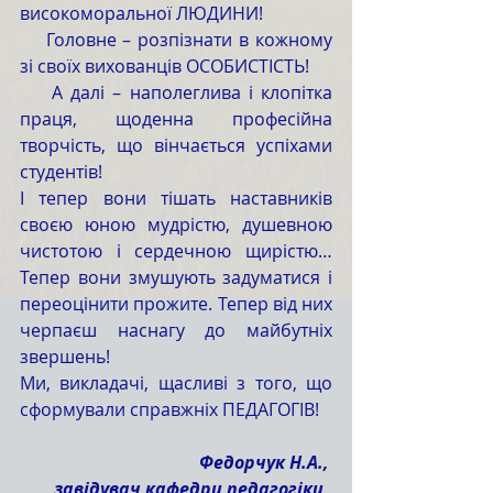
високоморальної ЛЮДИНИ!
    Головне – розпізнати в кожному 
зі своїх вихованців ОСОБИСТІСТЬ!
    А далі – наполеглива і клопітка 
праця, щоденна професійна 
творчість, що вінчається успіхами 
студентів!
І тепер вони тішать наставників 
своєю юною мудрістю, душевною 
чистотою і сердечною щирістю… 
Тепер вони змушують задуматися і 
переоцінити прожите. Тепер від них 
черпаєш наснагу до майбутніх 
звершень!
Ми, викладачі, щасливі з того, що 
сформували справжніх ПЕДАГОГІВ!
Федорчук Н.А., 
завідувач кафедри педагогіки, 