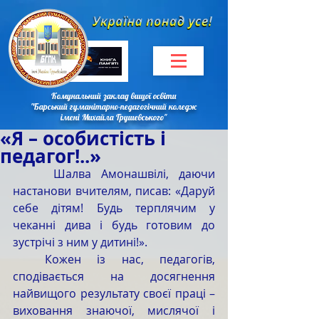
Комунальний заклад вищої освіти
"Барський гуманітарно-педагогічний коледж
імені Михайла Грушевського"
«Я – особистість і
педагог!..»
    Шалва Амонашвілі, даючи 
настанови вчителям, писав: «Даруй 
себе дітям! Будь терплячим у 
чеканні дива і будь готовим до 
зустрічі з ним у дитині!».
  Кожен із нас, педагогів, 
сподівається на досягнення 
найвищого результату своєї праці – 
виховання знаючої, мислячої і 