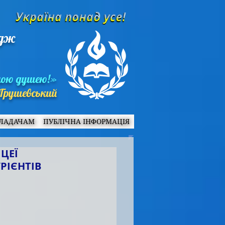
едж
ною душею!»
Грушевський
ЛАДАЧАМ
ПУБЛІЧНА ІНФОРМАЦІЯ
ІЦЕЇ
УРІЄНТІВ