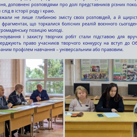
ння, доповнені розповідями про долі представників різних поко
лід в історії роду і краю.
у фрагментах, що торкалися болісних реалій воєнного сьогоде
 громадянську позицію молоді.
тверджують право учасників творчого конкурсу на вступ до Об
браним профілем навчання – універсальним або правовим.