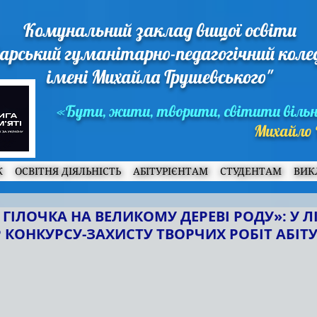
Комунальний заклад вищої освіти
арський гуманітарно-педагогічний кол
імені Михайла Грушевського"
«Бути, жити, творити, світити віль
Михайло 
Ж
ОСВІТНЯ ДІЯЛЬНІСТЬ
АБІТУРІЄНТАМ
СТУДЕНТАМ
ВИК
 ГІЛОЧКА НА ВЕЛИКОМУ ДЕРЕВІ РОДУ»: У Л
УР КОНКУРСУ-ЗАХИСТУ ТВОРЧИХ РОБІТ АБІТ