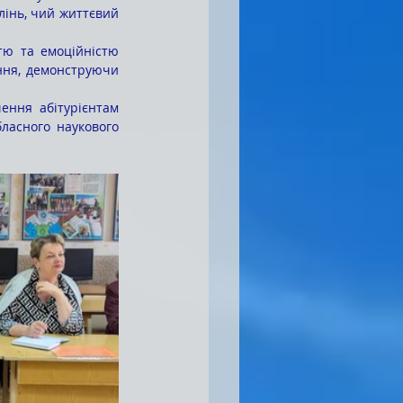
лінь, чий життєвий 
ння, демонструючи 
ласного наукового 