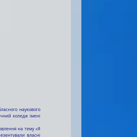
ласного наукового 
чний коледж імені 
езентували власні 