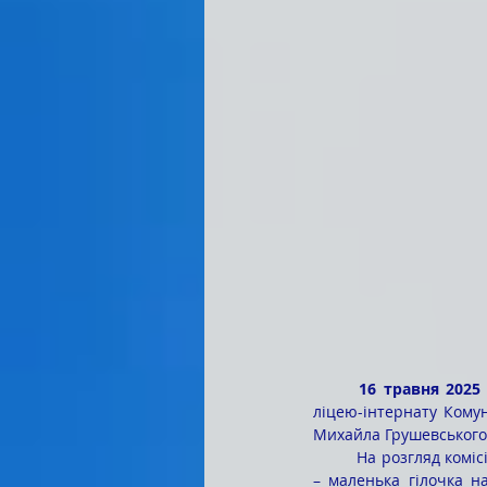
	16 травня 2025
ліцею-інтернату Комун
Михайла Грушевського» 
	На розгляд комісії учасники конкурсу представили розгорнуте монологічне висловлення на тему «Я 
– маленька гілочка на