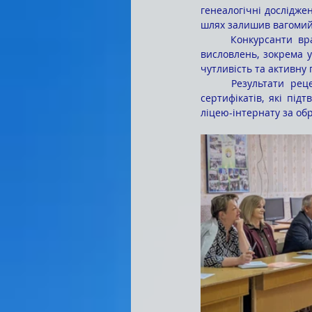
генеалогічні дослідже
шлях залишив вагомий с
	Конкурсанти вражали не лише глибиною змісту своїх розповідей, а й щирістю та емоційністю 
висловлень, зокрема 
чутливість та активну
	Результати рецензування і захисту творчих робіт стали підставою для вручення абітурієнтам 
сертифікатів, які під
ліцею-інтернату за о