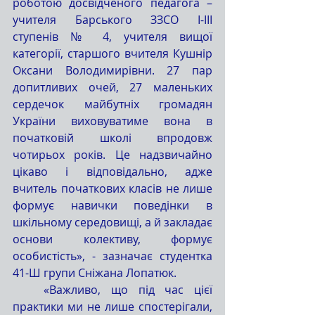
роботою досвідченого педагога – 
учителя Барського ЗЗСО І-ІІІ 
ступенів № 4, учителя вищої 
категорії, старшого вчителя Кушнір 
Оксани Володимирівни. 27 пар 
допитливих очей, 27 маленьких 
сердечок майбутніх громадян 
України виховуватиме вона в 
початковій школі впродовж 
чотирьох років. Це надзвичайно 
цікаво і відповідально, адже 
вчитель початкових класів не лише 
формує навички поведінки в 
шкільному середовищі, а й закладає 
основи колективу, формує 
особистість», - зазначає студентка 
41-Ш групи Сніжана Лопатюк. 
   «Важливо, що під час цієї 
практики ми не лише спостерігали, 