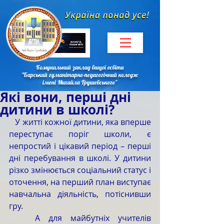
Комунальний заклад вищої освіти
"Барський гуманітарно-педагогічний коледж
імені Михайла Грушевського"
Які вони, перші дні
дитини в школі?
   У житті кожної дитини, яка вперше 
переступає поріг школи, є 
непростий і цікавий період – перші 
дні перебування в школі. У дитини 
різко змінюється соціальний статус і 
оточення, на перший план виступає 
навчальна діяльність, потіснивши 
гру.
   А для майбутніх учителів 