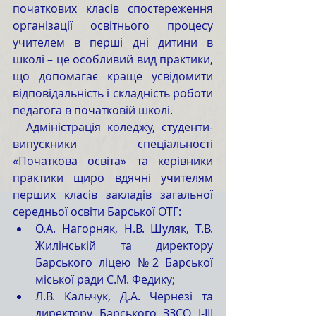
початкових класів спостереження 
організації освітнього процесу 
учителем в перші дні дитини в 
школі – це особливий вид практики, 
що допомагає краще усвідомити 
відповідальність і складність роботи 
педагога в початковій школі.
  Адміністрація коледжу, студенти-
випускники спеціальності 
«Початкова освіта» та керівники 
практики щиро вдячні учителям 
перших класів закладів загальної 
середньої освіти Барської ОТГ: 
О.А. Нагорняк, Н.В. Шуляк, Т.В. 
Жилінській та директору 
Барського ліцею №2 Барської 
міської ради С.М. Федику; 
Л.В. Кальчук, Д.А. Чернезі та 
директору Барського ЗЗСО І-ІІІ 