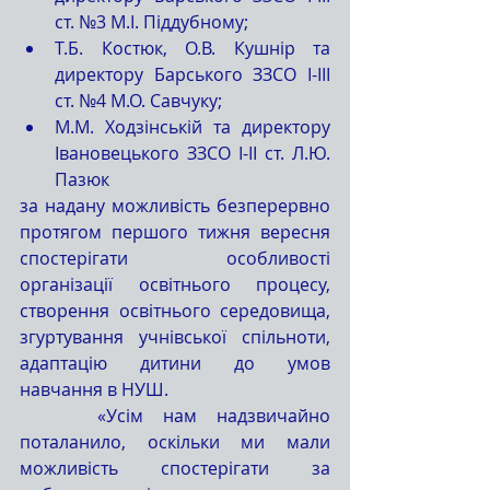
ст. №3 М.І. Піддубному;
Т.Б. Костюк, О.В. Кушнір та 
директору Барського ЗЗСО І-ІІІ 
ст. №4 М.О. Савчуку; 
М.М. Ходзінській та директору 
Івановецького ЗЗСО І-ІІ ст. Л.Ю. 
Пазюк 
за надану можливість безперервно 
протягом першого тижня вересня 
спостерігати особливості 
організації освітнього процесу, 
створення освітнього середовища, 
згуртування учнівської спільноти, 
адаптацію дитини до умов 
навчання в НУШ.
    «Усім нам надзвичайно 
поталанило, оскільки ми мали 
можливість спостерігати за 