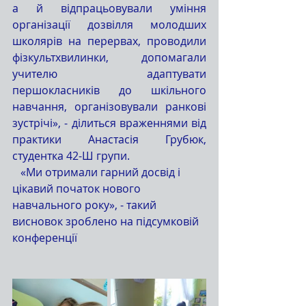
а й відпрацьовували уміння 
організації дозвілля молодших 
школярів на перервах, проводили 
фізкультхвилинки, допомагали 
учителю адаптувати 
першокласників до шкільного 
навчання, організовували ранкові 
зустрічі», - ділиться враженнями від 
практики Анастасія Грубюк, 
студентка 42-Ш групи. 
   «Ми отримали гарний досвід і 
цікавий початок нового 
навчального року», - такий 
висновок зроблено на підсумковій 
конференції