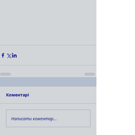
Коментарі
Написати коментар...