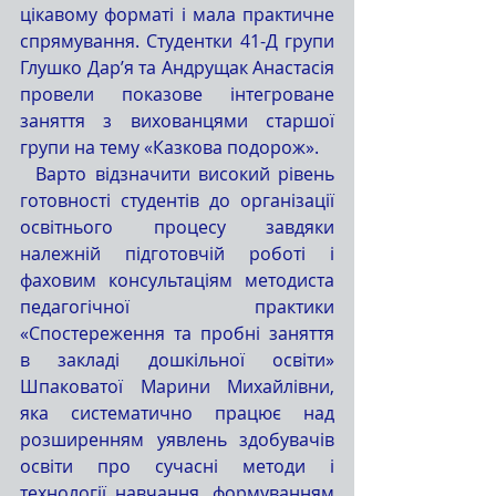
цікавому форматі і мала практичне 
спрямування. Студентки 41-Д групи 
Глушко Дар’я та Андрущак Анастасія 
провели показове інтегроване 
заняття з вихованцями старшої 
групи на тему «Казкова подорож».
  Варто відзначити високий рівень 
готовності студентів до організації 
освітнього процесу завдяки 
належній підготовчій роботі і 
фаховим консультаціям методиста 
педагогічної практики 
«Спостереження та пробні заняття 
в закладі дошкільної освіти» 
Шпаковатої Марини Михайлівни, 
яка систематично працює над 
розширенням уявлень здобувачів 
освіти про сучасні методи і 
технології навчання, формуванням 