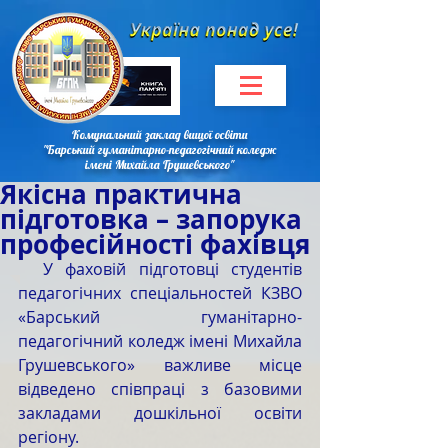
Комунальний заклад вищої освіти
"Барський гуманітарно-педагогічний коледж
імені Михайла Грушевського"
Якісна практична
підготовка – запорука
професійності фахівця
  У фаховій підготовці студентів 
педагогічних спеціальностей КЗВО 
«Барський гуманітарно-
педагогічний коледж імені Михайла 
Грушевського» важливе місце 
відведено співпраці з базовими 
закладами дошкільної освіти 
регіону.