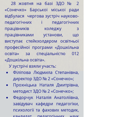
  28 жовтня на базі ЗДО № 2 
«Сонечко» Барської міської ради 
відбулася  чергова зустріч науково-
педагогічних і педагогічних 
працівників коледжу з 
працівниками установи, що 
виступає стейкхолдером освітньої 
професійної програми «Дошкільна 
освіта» за спеціальністю 012 
«Дошкільна освіта».
    У зустрічі взяли участь:
Філіпова Людмила Степанівна, 
директор ЗДО № 2 «Сонечко»;  
Прохніцька Наталя Дмитрівна, 
методист ЗДО № 2 «Сонечко»;   
Федорчук Наталія Анатоліївна, 
завідувач кафедри педагогіки, 
психології та фахових методик, 
кандидат педагогічних наук 