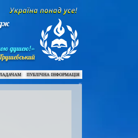
едж
ною душею!»
Грушевський
ЛАДАЧАМ
ПУБЛІЧНА ІНФОРМАЦІЯ