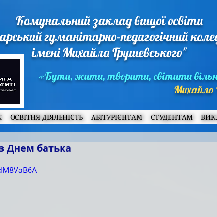
Комунальний заклад вищої освіти
арський гуманітарно-педагогічний кол
імені Михайла Грушевського"
«Бути, жити, творити, світити віль
Михайло 
Ж
ОСВІТНЯ ДІЯЛЬНІСТЬ
АБІТУРІЄНТАМ
СТУДЕНТАМ
ВИК
з Днем батька
r3dM8VaB6A