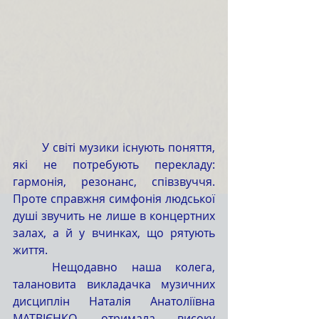
	У світі музики існують поняття, 
які не потребують перекладу: 
гармонія, резонанс, співзвуччя. 
Проте справжня симфонія людської 
душі звучить не лише в концертних 
залах, а й у вчинках, що рятують 
життя.
	Нещодавно наша колега, 
талановита викладачка музичних 
дисциплін Наталія Анатоліївна 
МАТВІЄНКО, отримала високу 