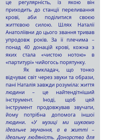
це регулярність, із якою він 
приходить до станції переливання 
крові, аби поділитися своєю 
життєвою силою. Шлях Наталії 
Анатоліївни до цього звання тривав 
упродовж років. За її плечима – 
понад 40 донацій крові, кожна з 
яких стала «чистою нотою» в 
«партитурі» чийогось порятунку.
	Як викладач, що тонко 
відчуває світ через звуки та образи, 
пані Наталія завжди розуміла: життя 
людини – це найтендітніший 
інструмент. Іноді, щоб цей 
інструмент продовжував звучати, 
йому потрібна допомога іншої 
людини. «
У музиці ми шукаємо 
ідеальне звучання, а в житті – 
ідеальну людяність. Донорство для 