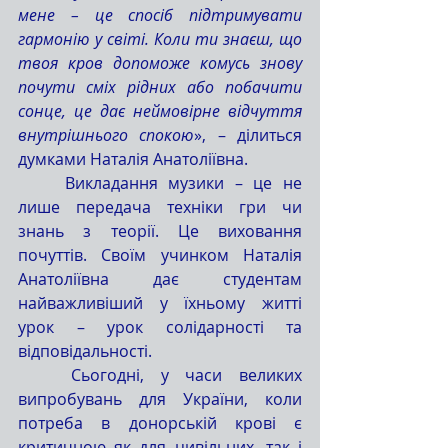
мене – це спосіб підтримувати 
гармонію у світі. Коли ти знаєш, що 
твоя кров допоможе комусь знову 
почути сміх рідних або побачити 
сонце, це дає неймовірне відчуття 
внутрішнього спокою
», – ділиться 
думками Наталія Анатоліївна.
	Викладання музики – це не 
лише передача техніки гри чи 
знань з теорії. Це виховання 
почуттів. Своїм учинком Наталія 
Анатоліївна дає студентам 
найважливіший у їхньому житті 
урок – урок солідарності та 
відповідальності.
	Сьогодні, у часи великих 
випробувань для України, коли 
потреба в донорській крові є 
критичною як для цивільних, так і 