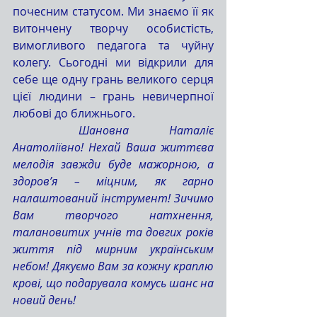
почесним статусом. Ми знаємо її як 
витончену творчу особистість, 
вимогливого педагога та чуйну 
колегу. Сьогодні ми відкрили для 
себе ще одну грань великого серця 
цієї людини – грань невичерпної 
любові до ближнього.
	Шановна Наталіє 
Анатоліївно! Нехай Ваша життєва 
мелодія завжди буде мажорною, а 
здоров’я – міцним, як гарно 
налаштований інструмент! Зичимо 
Вам творчого натхнення, 
талановитих учнів та довгих років 
життя під мирним українським 
небом! Дякуємо Вам за кожну краплю 
крові, що подарувала комусь шанс на 
новий день!