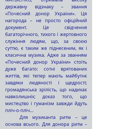
державну відзнаку – звання 
«Почесний донор України». Ця 
нагорода – не просто офіційний 
документ. Це свідчення 
багаторічного, тихого і жертовного 
служіння людям, що, за своєю 
суттю, є таким же піднесеним, як і 
класична музика. Адже за званням 
«Почесний донор України» стоїть 
дуже багато: сотні врятованих 
життів, які тепер мають майбутнє 
завдяки людяності і щедрості; 
громадянська зрілість, що надихає 
навколишніх; доказ того, що 
мистецтво і гуманізм завжди йдуть 
пліч-о-пліч...
	Для музиканта ритм – це 
основа всього. Для донора ритм – 