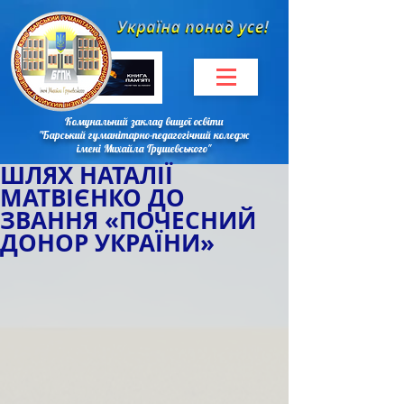
Комунальний заклад вищої освіти
"Барський гуманітарно-педагогічний коледж
імені Михайла Грушевського"
ШЛЯХ НАТАЛІЇ
МАТВІЄНКО ДО
ЗВАННЯ «ПОЧЕСНИЙ
ДОНОР УКРАЇНИ»