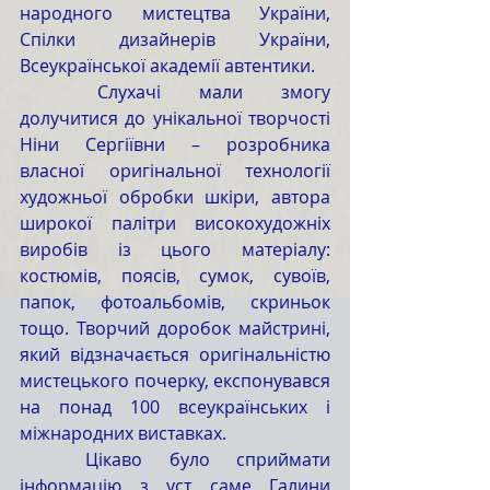
народного мистецтва України, 
Спілки дизайнерів України, 
Всеукраїнської академії автентики.
Слухачі мали змогу 
долучитися до унікальної творчості 
Ніни Сергіївни – розробника 
власної оригінальної технології 
художньої обробки шкіри, автора 
широкої палітри високохудожніх 
виробів із цього матеріалу: 
костюмів, поясів, сумок, сувоїв, 
папок, фотоальбомів, скриньок 
тощо. Творчий доробок майстрині, 
який відзначається оригінальністю 
мистецького почерку, експонувався 
на понад 100 всеукраїнських і 
міжнародних виставках.
Цікаво було сприймати 
інформацію з уст саме Галини 