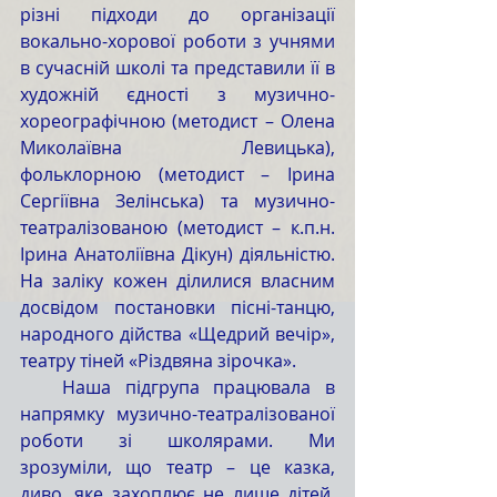
різні підходи до організації 
вокально-хорової роботи з учнями 
в сучасній школі та представили її в 
художній єдності з музично-
хореографічною (методист – Олена 
Миколаївна Левицька), 
фольклорною (методист – Ірина 
Сергіївна Зелінська) та музично-
театралізованою (методист – к.п.н. 
Ірина Анатоліївна Дікун) діяльністю. 
На заліку кожен ділилися власним 
досвідом постановки пісні-танцю, 
народного дійства «Щедрий вечір», 
театру тіней «Різдвяна зірочка».
   Наша підгрупа працювала в 
напрямку музично-театралізованої 
роботи зі школярами. Ми 
зрозуміли, що театр – це казка, 
диво, яке захоплює не лише дітей, 