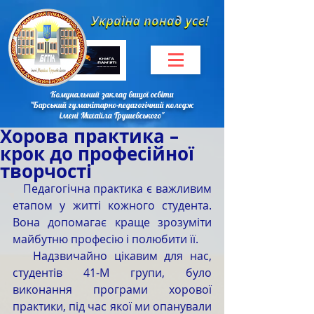
Комунальний заклад вищої освіти
"Барський гуманітарно-педагогічний коледж
імені Михайла Грушевського"
Хорова практика –
крок до професійної
творчості
   Педагогічна практика є важливим 
етапом у житті кожного студента. 
Вона допомагає краще зрозуміти 
майбутню професію і полюбити її. 
   Надзвичайно цікавим для нас, 
студентів 41-М групи, було 
виконання програми хорової 
практики, під час якої ми опанували 