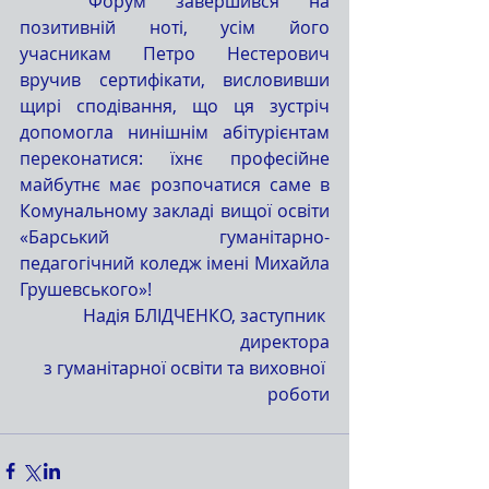
	Форум завершився на 
позитивній ноті, усім його 
учасникам Петро Нестерович 
вручив сертифікати, висловивши 
щирі сподівання, що ця зустріч 
допомогла нинішнім абітурієнтам 
переконатися: їхнє професійне 
майбутнє має розпочатися саме в 
Комунальному закладі вищої освіти 
«Барський гуманітарно-
педагогічний коледж імені Михайла 
Грушевського»!
Надія БЛІДЧЕНКО, заступник 
директора
 з гуманітарної освіти та виховної 
роботи