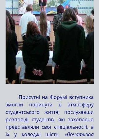
	Присутні на Форумі вступника 
змогли поринути в атмосферу 
студентського життя, послухавши 
розповіді студентів, які захоплено 
представляли свої спеціальності, а 
їх у коледжі шість: 
«Початкова 