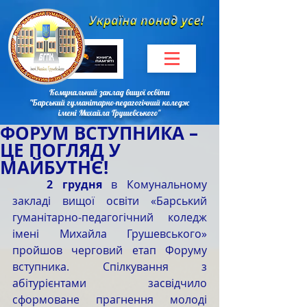
Комунальний заклад вищої освіти
"Барський гуманітарно-педагогічний коледж
імені Михайла Грушевського"
ФОРУМ ВСТУПНИКА –
ЦЕ ПОГЛЯД У
МАЙБУТНЄ!
2 грудня
 в Комунальному 
закладі вищої освіти «Барський 
гуманітарно-педагогічний коледж 
імені Михайла Грушевського» 
пройшов черговий етап Форуму 
вступника. Спілкування з 
абітурієнтами засвідчило 
сформоване прагнення молоді 