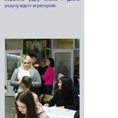
рішучу відсіч агресорові. 