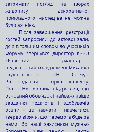
затримати погляд на творах 
живопису і декоративно-
прикладного мистецтва не можна 
було аж ніяк.
	Після завершення реєстрації 
гостей запросили до актової зали, 
де з вітальним словом до учасників 
Форуму звернувся директор КЗВО 
«Барський гуманітарно-
педагогічний коледж імені Михайла 
Грушевського» П.Н. Савчук. 
Розповідаючи історію коледжу, 
Петро Нестерович підкреслив, що 
основний обов’язок і найважливіше 
завдання педагогів і здобувачів 
освіти – це навчати і навчатися, 
твердо вірячи, що перемога буде за 
нами, бо наші захисники мужньо 
боронять рідну землю і дають 