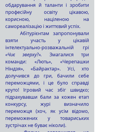
обдарування й таланти і зробити 
професійну освіту цікавою, 
корисною, націленою на 
самореалізацію і життєвий успіх. 
	Абітурієнтам запропонували 
взяти участь у цікавій 
інтелектуально-розважальній грі 
«Чиє зверху?».
 Змагалися три 
команди: «Лють», «Черепашки 
Ніндзя», «Байрактар». Усі, хто 
долучився до гри, бачили себе 
переможцями, і це було справді 
круто! Ігровий час збіг швидко; 
підрахувавши бали за кожен етап 
конкурсу, журі визначило 
переможця (хоч, як усім відомо, 
переможених у товариських 
зустрічах не буває ніколи). 