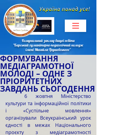
Комунальний заклад вищої освіти
"Барський гуманітарно-педагогічний коледж
імені Михайла Грушевського"
ФОРМУВАННЯ
МЕДІАГРАМОТНОЇ
МОЛОДІ – ОДНЕ З
ПРІОРИТЕТНИХ
ЗАВДАНЬ СЬОГОДЕННЯ
	6 жовтня Міністерство 
культури та інформаційної політики 
і «Суспільне мовлення» 
організували Всеукраїнський урок 
єдності в межах Національного 
проєкту з медіаграмотності 