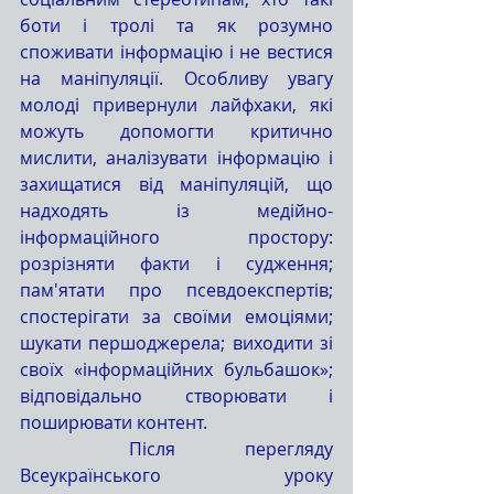
боти і тролі та як розумно 
споживати інформацію і не вестися 
на маніпуляції. Особливу увагу 
молоді привернули лайфхаки, які 
можуть допомогти критично 
мислити, аналізувати інформацію і 
захищатися від маніпуляцій, що 
надходять із медійно-
інформаційного простору: 
розрізняти факти і судження; 
пам'ятати про псевдоекспертів; 
спостерігати за своїми емоціями; 
шукати першоджерела; виходити зі 
своїх «інформаційних бульбашок»; 
відповідально створювати і 
поширювати контент.
	Після перегляду 
Всеукраїнського уроку 