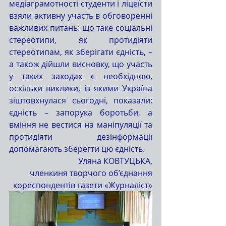
медіаграмотності студенти і ліцеїсти 
взяли активну участь в обговоренні 
важливих питань: що таке соціальні 
стереотипи, як протидіяти 
стереотипам, як зберігати єдність, – 
а також дійшли висновку, що участь 
у таких заходах є необхідною, 
оскільки виклики, із якими Україна 
зіштовхнулася сьогодні, показали: 
єдність – запорука боротьби, а 
вміння не вестися на маніпуляції та 
протидіяти дезінформації 
допомагають зберегти цю єдність.
Уляна КОВТУЦЬКА,
членкиня творчого об’єднання
кореспондентів газети «Журналіст»