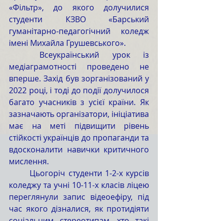
«Фільтр», до якого долучилися 
студенти КЗВО «Барський 
гуманітарно-педагогічний коледж 
імені Михайла Грушевського». 
	Всеукраїнський урок із 
медіаграмотності проведено не 
вперше. Захід був зорганізований у 
2022 році, і тоді до події долучилося 
багато учасників з усієї країни. Як 
зазначають організатори, ініціатива 
має на меті підвищити рівень 
стійкості українців до пропаганди та 
вдосконалити навички критичного 
мислення.
	Цьогоріч студенти 1-2-х курсів 
коледжу та учні 10-11-х класів ліцею 
переглянули запис відеоефіру, під 
час якого дізналися, як протидіяти 
соціальним стереотипам, хто такі 