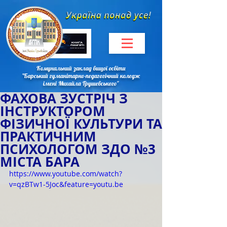
Комунальний заклад вищої освіти
"Барський гуманітарно-педагогічний коледж
імені Михайла Грушевського"
ФАХОВА ЗУСТРІЧ З
ІНСТРУКТОРОМ
ФІЗИЧНОЇ КУЛЬТУРИ ТА
ПРАКТИЧНИМ
ПСИХОЛОГОМ ЗДО №3
МІСТА БАРА
https://www.youtube.com/watch?
v=qzBTw1-5Joc&feature=youtu.be