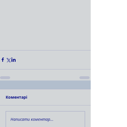
Коментарі
Написати коментар...