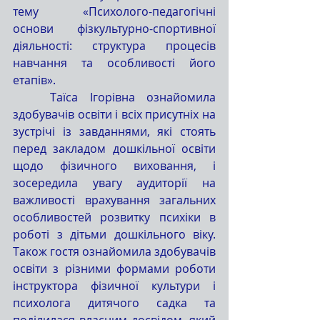
тему «Психолого-педагогічні 
основи фізкультурно-спортивної 
діяльності: структура процесів 
навчання та особливості його 
етапів».
	Таїса Ігорівна ознайомила 
здобувачів освіти і всіх присутніх на 
зустрічі із завданнями, які стоять 
перед закладом дошкільної освіти 
щодо фізичного виховання, і 
зосередила увагу аудиторії на 
важливості врахування загальних 
особливостей розвитку психіки в 
роботі з дітьми дошкільного віку. 
Також гостя ознайомила здобувачів 
освіти з різними формами роботи 
інструктора фізичної культури і 
психолога дитячого садка та 
поділилася власним досвідом, який 