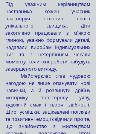
Під уважним керівництвом 
наставника кожен учасник 
власноруч створив свого 
унікального свищика. Діти 
захоплено працювали з м'якою 
глиною, уважно формували деталі, 
надавали виробам індивідуальних 
рис та з нетерпінням чекали 
моменту, коли їхні роботи набудуть 
завершеного вигляду.
	Майстерклас став чудовою 
нагодою не лише опанувати нові 
навички, а й розвинути дрібну 
моторику, просторову уяву, 
художній смак і творчі здібності. 
Щирі усмішки, зацікавлені погляди 
та позитивні емоції свідчили про те, 
що знайомство з мистецтвом 
кераміки подарувало дітям 