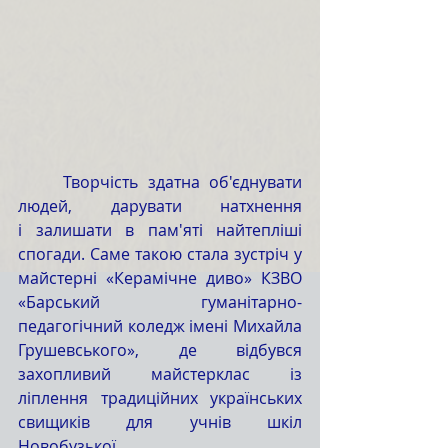
	Творчість здатна об'єднувати 
людей, дарувати натхнення 
і залишати в пам'яті найтепліші 
спогади. Саме такою стала зустріч у 
майстерні «Керамічне диво» КЗВО 
«Барський гуманітарно-
педагогічний коледж імені Михайла 
Грушевського», де відбувся 
захопливий майстерклас із 
ліплення традиційних українських 
свищиків для учнів шкіл 
Новобузької 