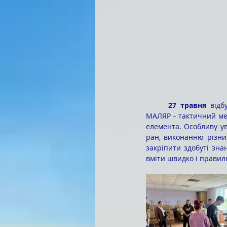
	27 травня
 відб
МАЛЯР – тактичний мед
елемента. Особливу у
ран, виконанню різни
закріпити здобуті зна
вміти швидко і правил