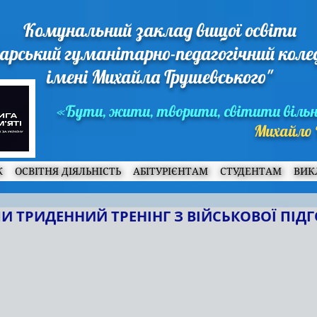
Комунальний заклад вищої освіти
арський гуманітарно-педагогічний кол
імені Михайла Грушевського"
«Бути, жити, творити, світити віль
Михайло 
Ж
ОСВІТНЯ ДІЯЛЬНІСТЬ
АБІТУРІЄНТАМ
СТУДЕНТАМ
ВИК
ЛИ ТРИДЕННИЙ ТРЕНІНГ З ВІЙСЬКОВОЇ ПІД