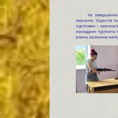
	На завершення тренінгу для учнів було організовано бліц-опитування й практичні командні 
змагання. Ліцеїстів п
підготовки і змагала
накладанні турнікета 
рівень засвоєння мате