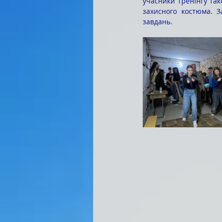
учасники тренінгу так
захисного костюма. З
завдань.