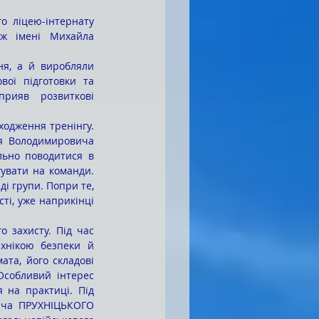
о ліцею-інтернату 
дж імені Михайла 
ої підготовки та 
рияв розвиткові 
одження тренінгу. 
ія Володимировича 
ьно поводитися в 
увати на команди. 
і групи. Попри те, 
і, уже наприкінці 
 захисту. Під час 
хнікою безпеки й 
та, його складові 
собливий інтерес 
 на практиці. Під 
ча ПРУХНІЦЬКОГО 