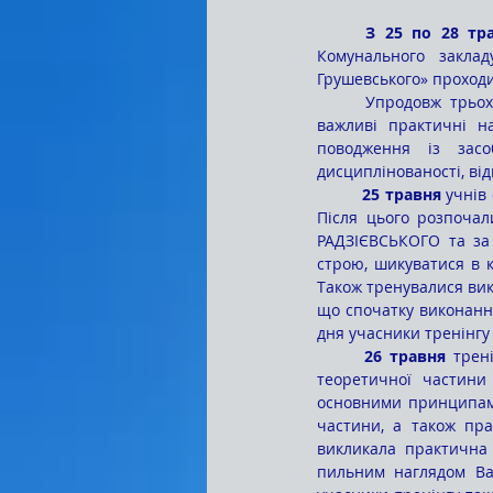
	З 25 по 28 тр
Комунального заклад
Грушевського» проходил
	Упродовж трьох днів ліцеїсти не лише поглиблювали свої теоретичні знання, а й виробляли 
важливі практичні на
поводження із засо
дисциплінованості, від
	25 травня
 учнів
Після цього розпочал
РАДЗІЄВСЬКОГО та за 
строю, шикуватися в к
Також тренувалися вико
що спочатку виконання
дня учасники тренінгу
	26 травня
 трен
теоретичної частини
основними принципами 
частини, а також пра
викликала практична с
пильним наглядом Ва