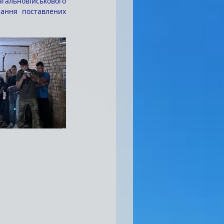
гальновійськового 
нання поставлених 