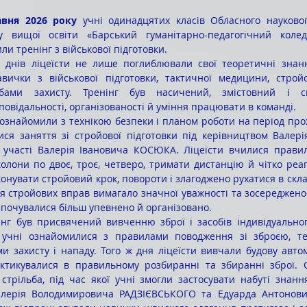
авня 2026 року
 учні одинадцятих класів Обласного науковог
у вищої освіти «Барський гуманітарно-педагогічний коле
и тренінг з військової підготовки.
вички з військової підготовки, тактичної медицини, стройов
бами захисту. Тренінг був насичений, змістовний і сп
повідальності, організованості й уміння працювати в команді.
 ознайомили з технікою безпеки і планом роботи на період прох
ися заняття зі стройової підготовки під керівництвом Валер
участі Валерія Івановича КОСЮКА. Ліцеїсти вчилися правил
олони по двоє, троє, четверо, тримати дистанцію й чітко реаг
нувати стройовий крок, повороти і злагоджено рухатися в склад
 стройових вправ вимагало значної уважності та зосередженост
 почувалися більш упевнено й організовано.
інг був присвячений вивченню зброї і засобів індивідуального
 учні ознайомилися з правилами поводження зі зброєю, те
захисту і нападу. Того ж дня ліцеїсти вивчали будову автома
ктикувалися в правильному розбиранні та збиранні зброї. О
трільба, під час якої учні змогли застосувати набуті знання
лерія Володимировича РАДЗІЄВСЬКОГО та Едуарда Антонови