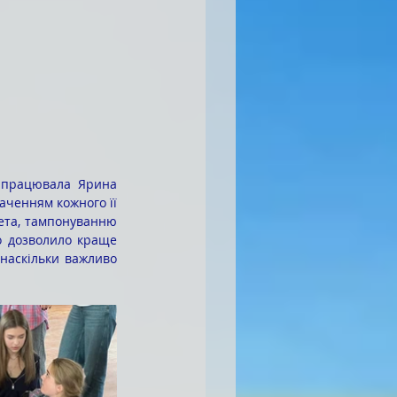
и працювала Ярина 
ченням кожного її 
ета, тампонуванню 
 дозволило краще 
наскільки важливо 