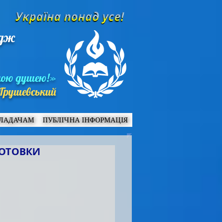
едж
ною душею!»
Грушевський
ЛАДАЧАМ
ПУБЛІЧНА ІНФОРМАЦІЯ
ГОТОВКИ