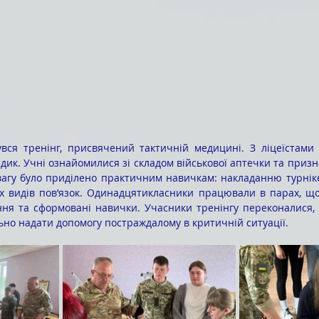
увся тренінг, присвячений тактичній медицині. З ліцеїстам
ик. Учні ознайомилися зі складом військової аптечки та призна
вагу було приділено практичним навичкам: накладанню турнік
х видів пов’язок. Одинадцятикласники працювали в парах, що
ння та сформовані навички. Учасники тренінгу переконалися, 
ьно надати допомогу постраждалому в критичній ситуації.