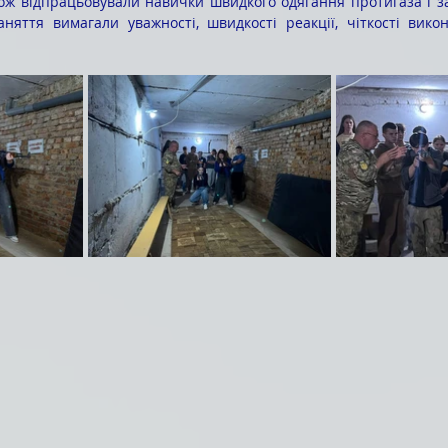
ож відпрацьовували навички швидкого одягання протигаза і за
аняття вимагали уважності, швидкості реакції, чіткості вико