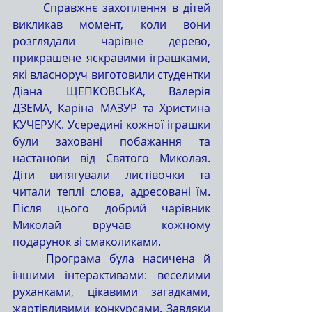
	Справжнє захоплення в дітей 
викликав момент, коли вони 
розглядали чарівне дерево, 
прикрашене яскравими іграшками, 
які власноруч виготовили студентки 
Діана ЩЕПКОВСЬКА, Валерія 
ДЗЕМА, Каріна МАЗУР та Христина 
КУЧЕРУК. Усередині кожної іграшки 
були заховані побажання та 
настанови від Святого Миколая. 
Діти витягували листівочки та 
читали теплі слова, адресовані їм. 
Після цього добрий чарівник 
Миколай вручав кожному 
подарунок зі смаколиками.
	Програма була насичена й 
іншими інтерактивами: веселими 
руханками, цікавими загадками, 
жартівливими конкурсами. Завдяки 