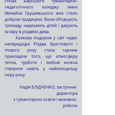
стінах Барського гуманітарно-
педагогічного коледжу імені 
Михайла Грушевського вже стало 
доброю традицією. Вони об’єднують 
громаду, надихають дітей і дарують 
їм віру в різдвяні дива.
	Казкова подорож у світ чудес 
напередодні Різдва Христового і 
Нового року стала гарним 
прикладом того, що атмосферу 
тепла, турботи і любові можна 
створити навіть у найхолоднішу 
пору року.
Надія БЛІДЧЕНКО, заступник 
директора
з гуманітарної освіти і виховної 
роботи