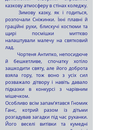
казкову атмосферу в стінах коледжу.
	Зимову казку, як і годиться, 
розпочали Сніжинки. Їхні плавні й 
граційні рухи, блискучі костюми та 
щирі посмішки миттєво 
налаштували малечу на святковий 
лад.
	Чортеня Антипко, непосидюче 
й бешкетливе, спочатку хотіло 
зашкодити святу, але його доброта 
взяла гору, тож воно з усіх сил 
розважало дітвору і навіть давало 
підказки в конкурсі з чарівним 
мішечком.
Особливо всім запам’ятався Гномик 
Ганс, котрий разом із дітьми 
розгадував загадки під час руханки. 
Його веселі витівки та кумедні 