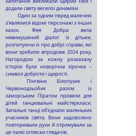
запитання викликали щирий сміх і 
додали святу веселої динаміки.
	Один за одним перед малечею 
з’являлися відомі персонажі з інших 
казок. Фея Добра вела 
невимушений діалог із дітьми, 
розпитуючи їх про добрі справи, які 
вони зробили впродовж 2024 року. 
Нагородою за кожну розказану 
історію була новорічна зірочка – 
символ доброти і щирості.
	Пінгвіни Білопузик і 
Червонодзьобик разом із 
заморським Піратом провели для 
дітей танцювальні майстеркласи. 
Запальні танці об’єднали маленьких 
учасників свята. Вони задоволено 
повторювали рухи й отримували за 
це палкі оплески глядачів.