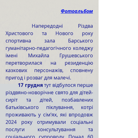
Фотоальбом
	Напередодні Різдва 
Христового та Нового року 
спортивна зала Барського 
гуманітарно-педагогічного коледжу 
імені Михайла Грушевського 
перетворилася на резиденцію 
казкових персонажів, сповнену 
пригод і розваг для малечі.
	17 грудня
 тут відбулося перше 
різдвяно-новорічне свято для дітей-
сиріт та дітей, позбавлених 
батьківського піклування, котрі 
проживають у сім’ях, які впродовж 
2024 року отримували соціальні 
послуги консультування та 
соціального супроводу. Понад 60 