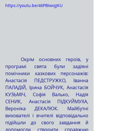
https://youtu.be/46PBIwojJKU
	Окрім основних героїв, у 
програмі свята були задіяні 
помічники казкових персонажів: 
Анастасія ПЕДСТРУЖКО, Іванна 
ПАЛАДІЙ, Ірина БОЙЧУК, Анастасія 
КУЗЬМІЧ, Софія Валько, Надія 
СЕНИК, Анастасія ПІДКУЙМУХА, 
Вероніка ДЕКАЛЮК. Майбутні 
вихователі і вчителі відповідально 
підійшли до свого завдання й 
допомогли створити справжню 