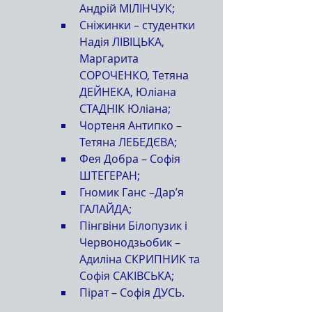
Андрій МІЛІНЧУК;
Сніжинки – студентки 
Надія ЛІВІЦЬКА, 
Маргарита 
СОРОЧЕНКО, Тетяна 
ДЕЙНЕКА, Юліана 
СТАДНІК Юліана;
Чортеня Антипко – 
Тетяна ЛЕБЕДЄВА;
Фея Добра – Софія 
ШТЕГЕРАН;
Гномик Ганс –Дар’я 
ГАЛАЙДА;
Пінгвіни Білопузик і 
Червонодзьобик – 
Адиліна СКРИПНИК та 
Софія САКІВСЬКА;
Пірат – Софія ДУСЬ.