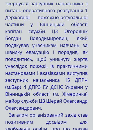
звернувся заступник начальника з 
питань оперативного реагування 1 
Державної пожежно-рятувальної 
частини у Вінницькій області 
капітан служби ЦЗ Огороднік 
Богдан Володимирович, який 
подякував учасникам навчань за 
швидку евакуацію і порадив, як  
поводитись, щоб уникнути жертв 
унаслідок пожежі. Із практичними  
настановами і вказівками виступив 
заступник начальника 15 ДПРЧ 
(м.Бар) 4 ДПРЗ ГУ ДСНС України у 
Вінницькій області (м. Жмеринка) 
майор служби ЦЗ Шерай Олександр 
Олександрович. 
  Загалом організований захід став 
позитивним досвідом для 
здобувачів освіти, про що сказав 