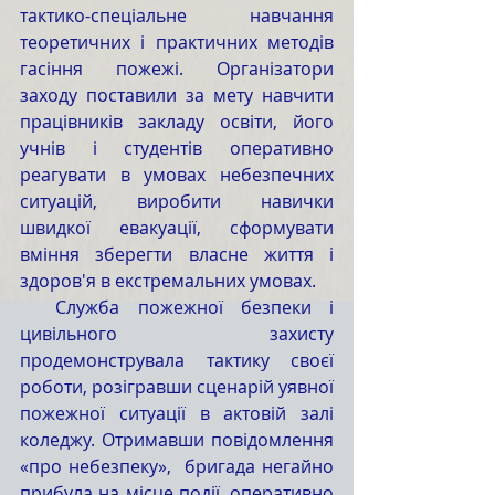
тактико-спеціальне навчання 
теоретичних і практичних методів 
гасіння пожежі. Організатори 
заходу поставили за мету навчити 
працівників закладу освіти, його 
учнів і студентів оперативно 
реагувати в умовах небезпечних 
ситуацій, виробити навички 
швидкої евакуації, сформувати 
вміння зберегти власне життя і 
здоров'я в екстремальних умовах. 
  Служба пожежної безпеки і 
цивільного захисту 
продемонструвала тактику своєї 
роботи, розігравши сценарій уявної 
пожежної ситуації в актовій залі 
коледжу. Отримавши повідомлення 
«про небезпеку»,  бригада негайно 
прибула на місце події, оперативно 