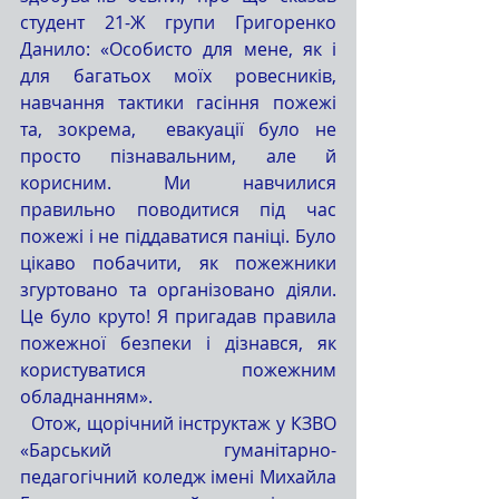
студент 21-Ж групи Григоренко 
Данило: «Особисто для мене, як і 
для багатьох моїх ровесників,  
навчання тактики гасіння пожежі 
та, зокрема,  евакуації було не 
просто пізнавальним, але й 
корисним. Ми навчилися 
правильно поводитися під час 
пожежі і не піддаватися паніці. Було 
цікаво побачити, як пожежники 
згуртовано та організовано діяли. 
Це було круто! Я пригадав правила 
пожежної безпеки і дізнався, як 
користуватися пожежним 
обладнанням».
  Отож, щорічний інструктаж у КЗВО 
«Барський гуманітарно-
педагогічний коледж імені Михайла 