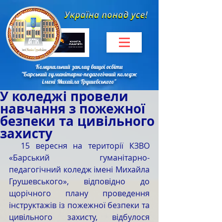
Комунальний заклад вищої освіти
"Барський гуманітарно-педагогічний коледж
імені Михайла Грушевського"
У коледжі провели
навчання з пожежної
безпеки та цивільного
захисту
  15 вересня на території КЗВО 
«Барський гуманітарно-
педагогічний коледж імені Михайла 
Грушевського», відповідно до 
щорічного плану проведення 
інструктажів із пожежної безпеки та 
цивільного захисту, відбулося 