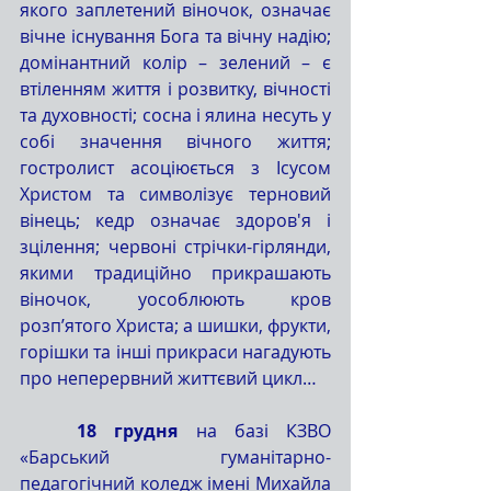
якого заплетений віночок, означає 
вічне існування Бога та вічну надію; 
домінантний колір – зелений – є 
втіленням життя і розвитку, вічності 
та духовності; сосна і ялина несуть у 
собі значення вічного життя; 
гостролист асоціюється з Ісусом 
Христом та символізує терновий 
вінець; кедр означає здоров'я і 
зцілення; червоні стрічки-гірлянди, 
якими традиційно прикрашають 
віночок, уособлюють кров 
розп’ятого Христа; а шишки, фрукти, 
горішки та інші прикраси нагадують 
про неперервний життєвий цикл…
	18 грудня
 на базі КЗВО 
«Барський гуманітарно-
педагогічний коледж імені Михайла 