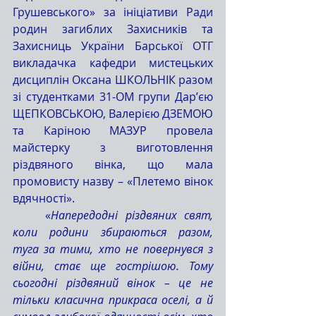
Грушевського» за ініціативи Ради 
родин загиблих Захисників та 
Захисниць України Барської ОТГ 
викладачка кафедри мистецьких 
дисциплін Оксана ШКОЛЬНІК разом 
зі студентками 31-ОМ групи Дарʼєю 
ЩЕПКОВСЬКОЮ, Валерією ДЗЕМОЮ 
та Каріною МАЗУР провела 
майстерку з виготовлення 
різдвяного вінка, що мала 
промовисту назву – «Плетемо вінок 
вдячності».
	«
Напередодні різдвяних свят, 
коли родини збираються разом, 
туга за тими, хто не повернувся з 
війни, стає ще гострішою. Тому 
сьогодні різдвяний вінок – це не 
тільки класична прикраса оселі, а й 