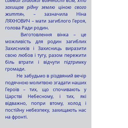
символ глибокої вдячності всім, хто 
захищав рідну землю ціною свого 
життя», – 
зазначила Ніна 
ЛЯХНОВИЧ – мати загиблого Героя, 
голова Ради родин.
	Виготовлення вінка – це 
можливість для родин загиблих 
Захисників і Захисниць виразити 
свою любов і тугу, разом пережити 
біль втрати і відчути підтримку 
громади.
	Не забудьмо в різдвяний вечір 
подячною молитвою згадати наших 
Героїв – тих, що спочивають у 
Царстві Небесному, і тих, які 
відважно, попри втому, холод і 
постійну небезпеку, захищають нас 
на фронті.