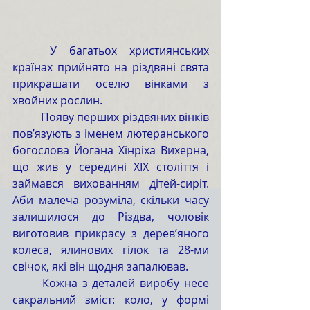
	У багатьох християнських 
країнах прийнято на різдвяні свята 
прикрашати оселю вінками з 
хвойних рослин.
	Появу перших різдвяних вінків 
пов’язують з іменем лютеранського 
богослова Йогана Хінріха Вихерна, 
що жив у середині ХІХ століття і 
займався вихованням дітей-сиріт. 
Аби малеча розуміла, скільки часу 
залишилося до Різдва, чоловік 
виготовив прикрасу з дерев’яного 
колеса, ялинових гілок та 28-ми 
свічок, які він щодня запалював.
	Кожна з деталей виробу несе 
сакральний зміст: коло, у формі 