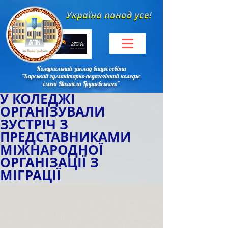
Комунальний заклад вищої освіти
"Барський гуманітарно-педагогічний коледж
імені Михайла Грушевського"
У КОЛЕДЖІ
ОРГАНІЗУВАЛИ
ЗУСТРІЧ З
ПРЕДСТАВНИКАМИ
МІЖНАРОДНОЇ
ОРГАНІЗАЦІЇ З
МІГРАЦІЇ