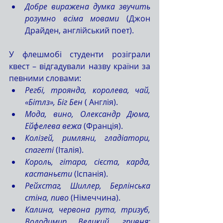
Добре виражена думка звучить 
розумно всіма мовами
 (Джон 
Драйден, англійський поет).
У флешмобі студенти розіграли 
квест – відгадували назву країни за 
певними словами: 
Регбі, троянда, королева, чай, 
«Бітлз», Біг Бен 
( Англія).
Мода, вино, Олександр Дюма, 
Ейфелева вежа
 (Франція).
Колізей, римляни, гладіатори, 
спагеті
 (Італія).
Король, гітара, сієста, карда, 
кастаньєти
 (Іспанія).
Рейхстаг, Шиллер, Берлінська 
стіна, пиво
 (Німеччина).
Калина, червона рута, тризуб, 
Володимир Великий, гривня; 