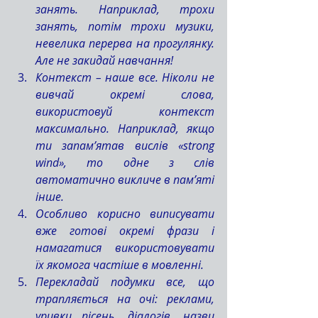
занять. Наприклад, трохи 
занять, потім трохи музики, 
невелика перерва на прогулянку. 
Але не закидай навчання!
Контекст – наше все. Ніколи не 
вивчай окремі слова, 
використовуй контекст 
максимально. Наприклад, якщо 
ти запам’ятав вислів «strong 
wind», то одне з слів 
автоматично викличе в пам’яті 
інше.
Особливо корисно виписувати 
вже готові окремі фрази і 
намагатися використовувати 
їх якомога частіше в мовленні.
Перекладай подумки все, що 
трапляється на очі: реклами, 
уривки пісень, діалогів, назви 