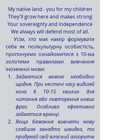
My native land - you for my children
They’ll grow here and makes strong
Your sovereignty and independence
We always will defend most of all.
   Усім, хто має намір формувати 
себе як полікультурну особистість, 
пропонуємо ознайомитися з 10-ма 
золотими правилами вивчення 
іноземної мови:
Займатися мовою необхідно 
щодня. При нестачі часу виділяй 
хоча б 10-15 хвилин для 
читання або повторення нових 
фраз. Особливо ефективно 
займатися вранці.
Якщо бажання вивчати мову 
слабшає занадто швидко, то 
придумай свій власний алгоритм 