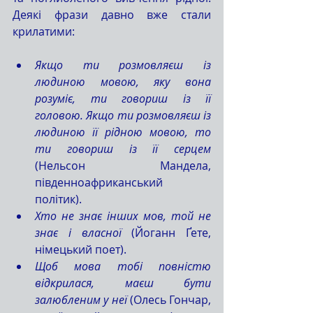
Деякі фрази давно вже стали 
крилатими: 
Якщо ти розмовляєш із 
людиною мовою, яку вона 
розуміє, ти говориш із її 
головою. Якщо ти розмовляєш із 
людиною її рідною мовою, то 
ти говориш із її серцем
(Нельсон Мандела, 
південноафриканський 
політик).
Хто не знає інших мов, той не 
знає і власної
 (Йоганн Ґете, 
німецький поет).
Щоб мова тобі повністю 
відкрилася, маєш бути 
залюбленим у неї
 (Олесь Гончар, 