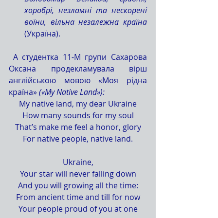
хоробрі, незламні та нескорені 
воїни, вільна незалежна країна
(Україна).
 А студентка 11-М групи Сахарова 
Оксана продекламувала вірш 
англійською мовою «Моя рідна 
країна» 
(«My Native Land»):
My native land, my dear Ukraine
How many sounds for my soul
That’s make me feel a honor, glory
For native people, native land.
Ukraine,
Your star will never falling down
And you will growing all the time:
From ancient time and till for now
Your people proud of you at one