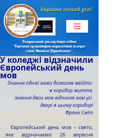
Комунальний заклад вищої освіти
"Барський гуманітарно-педагогічний коледж
імені Михайла Грушевського"
У коледжі відзначили
Європейський день
мов
Знання однієї мови дозволяє ввійти 
в коридор життя,
 знання двох мов відчиняє вам усі 
двері в цьому коридорі
Франк Сміт
  Європейський день мов – свято, 
яке відзначаємо 26 вересня 