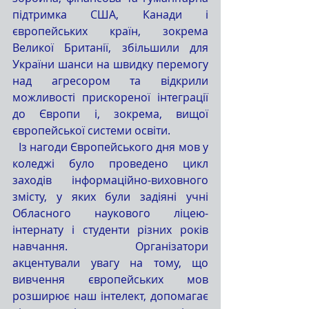
підтримка США, Канади і 
європейських країн, зокрема 
Великої Британії, збільшили для 
України шанси на швидку перемогу 
над агресором та відкрили 
можливості прискореної інтеграції 
до Європи і, зокрема, вищої 
європейської системи освіти. 
  Із нагоди Європейського дня мов у 
коледжі було проведено цикл 
заходів інформаційно-виховного 
змісту, у яких були задіяні учні 
Обласного наукового ліцею-
інтернату і студенти різних років 
навчання. Організатори 
акцентували увагу на тому, що 
вивчення європейських мов 
розширює наш інтелект, допомагає 