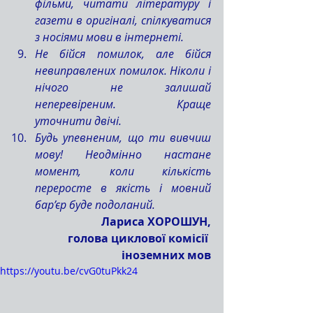
фільми, читати літературу і 
газети в оригіналі, спілкуватися 
з носіями мови в інтернеті.
Не бійся помилок, але бійся 
невиправлених помилок. Ніколи і 
нічого не залишай 
неперевіреним. Краще 
уточнити двічі.
Будь упевненим, що ти вивчиш 
мову! Неодмінно настане 
момент, коли кількість 
переросте в якість і мовний 
бар’єр буде подоланий.
Лариса ХОРОШУН,
голова циклової комісії 
іноземних
мов
https://youtu.be/cvG0tuPkk24