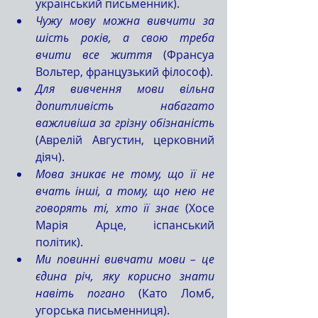
український письменник).
Чужу мову можна вивчити за 
шість років, а свою треба 
вчити все життя 
(Франсуа 
Вольтер, французький філософ).
Для вивчення мови вільна 
допитливість набагато 
важливіша за грізну обізнаність
(Аврелій Августин, церковний 
діяч).
Мова зникає не тому, що її не 
вчать інші, а тому, що нею не 
говорять ті, хто її знає
 (Хосе 
Марія Арце, іспанський 
політик).
Ми повинні вивчати мови – це 
єдина річ, яку корисно знати 
навіть погано
 (Като Ломб, 
угорська письменниця).