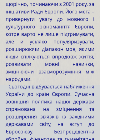
щорічно, починаючи з 2001 року, за 
ініціативи Ради Європи. Його мета – 
привернути увагу до мовного і 
культурного різноманіття Європи, 
котре варто не лише підтримувати, 
але й усіляко популяризувати, 
розширюючи діапазон мов, якими 
люди спілкуються впродовж життя; 
розвивати мовні навички, 
зміцнюючи взаєморозуміння між 
народами.
  Сьогодні відбувається наближення 
України до країн Європи. Сучасна 
зовнішня політика нашої держави 
спрямована на зміцнення та 
розширення зв’язків із західними 
державами світу, на вступ до 
Євросоюзу. Безпрецедентна 
збройна, фінансова та гуманітарна 