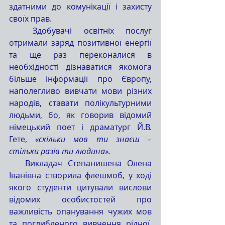
здатними до комунікації і захисту 
своїх прав.
  Здобувачі освітніх послуг 
отримали заряд позитивної енергії 
та ще раз переконалися в 
необхідності дізнаватися якомога 
більше інформації про Європу, 
наполегливо вивчати мови різних 
народів, ставати полікультурними 
людьми, бо, як говорив відомий 
німецький поет і драматург Й.В. 
Гете, 
«скільки мов ти знаєш – 
стільки разів ти людина».
   Викладач Степанишена Олена 
Іванівна створила флешмоб, у ході 
якого студенти цитували вислови 
відомих особистостей про 
важливість опанування чужих мов 
та поглибленого вивчення рідної. 