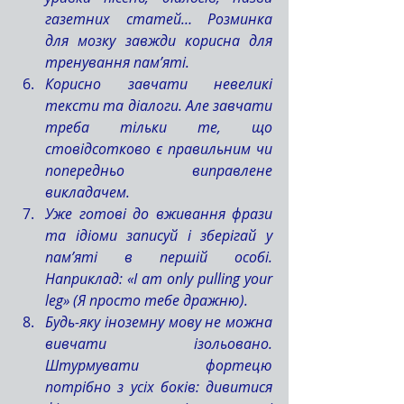
газетних статей… Розминка 
для мозку завжди корисна для 
тренування пам’яті.
Корисно завчати невеликі 
тексти та діалоги. Але завчати 
треба тільки те, що 
стовідсотково є правильним чи 
попередньо виправлене 
викладачем.
Уже готові до вживання фрази 
та ідіоми записуй і зберігай у 
пам’яті в першій особі. 
Наприклад: «I am only pulling your 
leg» (Я просто тебе дражню).
Будь-яку іноземну мову не можна 
вивчати ізольовано. 
Штурмувати фортецю 
потрібно з усіх боків: дивитися 