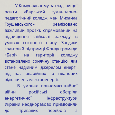
	У Комунальному закладі вищої 
освіти «Барський гуманітарно-
педагогічний коледж імені Михайла 
Грушевського» реалізовано 
важливий проєкт, спрямований на 
підвищення стійкості закладу в 
умовах воєнного стану. Завдяки 
грантовій підтримці Фонду громади 
«Барі» на території коледжу 
встановлено сонячну станцію, яка 
стане надійним джерелом енергії 
під час аварійних та планових 
відключень електроенергії.
	В умовах повномасштабної 
війни російські обстріли 
енергетичної інфраструктури 
України неодноразово призводили 
до тривалих перебоїв з 