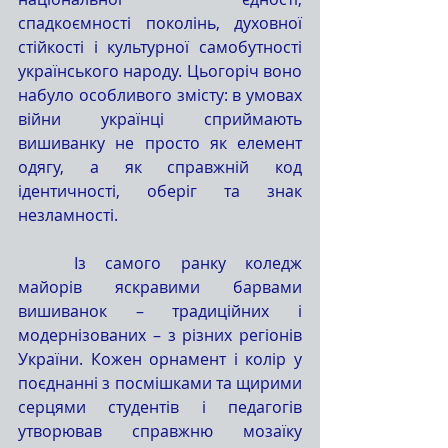
спадкоємності поколінь, духовної 
стійкості і культурної самобутності 
українського народу. Цьогоріч воно 
набуло особливого змісту: в умовах 
війни українці сприймають 
вишиванку не просто як елемент 
одягу, а як справжній код 
ідентичності, оберіг та знак 
незламності.
	Із самого ранку коледж 
майорів яскравими барвами 
вишиванок – традиційних і 
модернізованих – з різних регіонів 
України. Кожен орнамент і колір у 
поєднанні з посмішками та щирими 
серцями студентів і педагогів 
утворював справжню мозаїку 