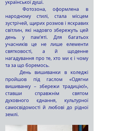
української душі.
	Фотозона, оформлена в 
народному стилі, стала місцем 
зустрічей, щирих розмов і яскравих 
світлин, які надовго збережуть цей 
день у пам’яті. Для багатьох 
учасників це не лише елементи 
святковості, а й щоденне 
нагадування про те, хто ми є і чому 
та за що боремось.
	День вишиванки в коледжі 
пройшов під гаслом «Одягни 
вишиванку – збережи традицію!», 
ставши справжнім святом 
духовного єднання, культурної 
самосвідомості й любові до рідної 
землі.