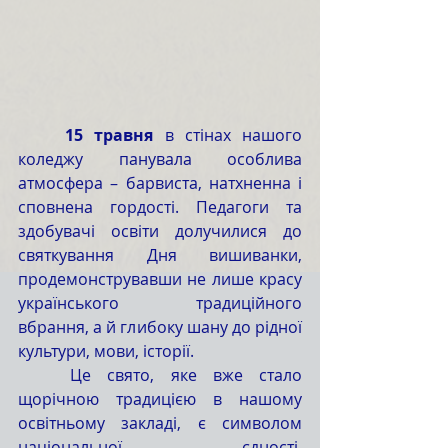
	15 травня
 в стінах нашого 
коледжу панувала особлива 
атмосфера – барвиста, натхненна і 
сповнена гордості. Педагоги та 
здобувачі освіти долучилися до 
святкування Дня вишиванки, 
продемонструвавши не лише красу 
українського традиційного 
вбрання, а й глибоку шану до рідної 
культури, мови, історії.
	Це свято, яке вже стало 
щорічною традицією в нашому 
освітньому закладі, є символом 
національної єдності, 