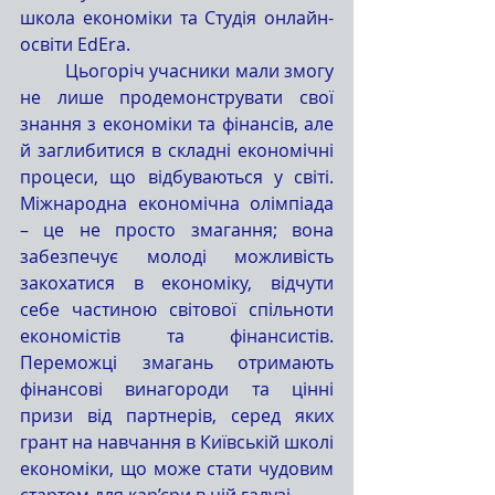
школа економіки та Студія онлайн-
освіти EdEra.
	Цьогоріч учасники мали змогу 
не лише продемонструвати свої 
знання з економіки та фінансів, але 
й заглибитися в складні економічні 
процеси, що відбуваються у світі. 
Міжнародна економічна олімпіада 
– це не просто змагання; вона 
забезпечує молоді можливість 
закохатися в економіку, відчути 
себе частиною світової спільноти 
економістів та фінансистів. 
Переможці змагань отримають 
фінансові винагороди та цінні 
призи від партнерів, серед яких 
грант на навчання в Київській школі 
економіки, що може стати чудовим 
стартом для кар’єри в цій галузі.