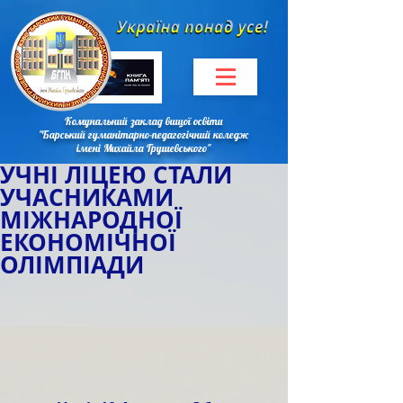
Комунальний заклад вищої освіти
"Барський гуманітарно-педагогічний коледж
імені Михайла Грушевського"
УЧНІ ЛІЦЕЮ СТАЛИ
УЧАСНИКАМИ
МІЖНАРОДНОЇ
ЕКОНОМІЧНОЇ
ОЛІМПІАДИ