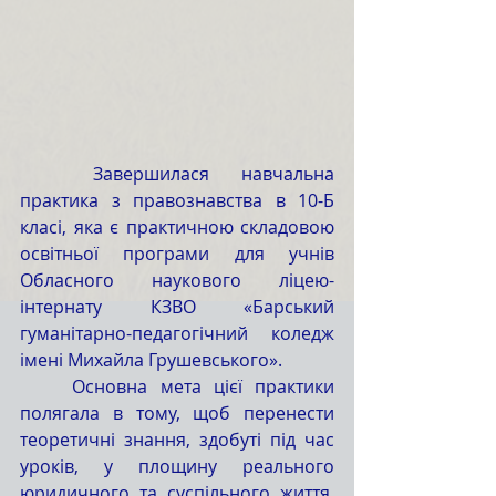
	Завершилася навчальна 
практика з правознавства в 10-Б 
класі, яка є практичною складовою 
освітньої програми для учнів 
Обласного наукового ліцею-
інтернату КЗВО «Барський 
гуманітарно-педагогічний коледж 
імені Михайла Грушевського».
	Основна мета цієї практики 
полягала в тому, щоб перенести 
теоретичні знання, здобуті під час 
уроків, у площину реального 
юридичного та суспільного життя. 