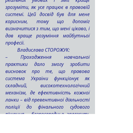
реальних умовах і зміг краще 
зрозуміти, як усе працює в правовій 
системі. Цей досвід був для мене 
корисним, тому що допоміг 
визначитися з тим, що мені цікаво, і 
дав краще розуміння майбутньої 
професії.
	Владислава СТОРОЖУК:
– Проходження навчальної 
практики дало змогу зробити 
висновок про те, що правова 
система України функціонує як 
складний, високотехнологічний 
механізм, де ефективність кожної 
ланки – від превентивної діяльності 
поліції до фінального судового 
рішення – безпосередньо залежить 
від професійної взаємодії всіх 
суб'єктів. Набутий під час практики 