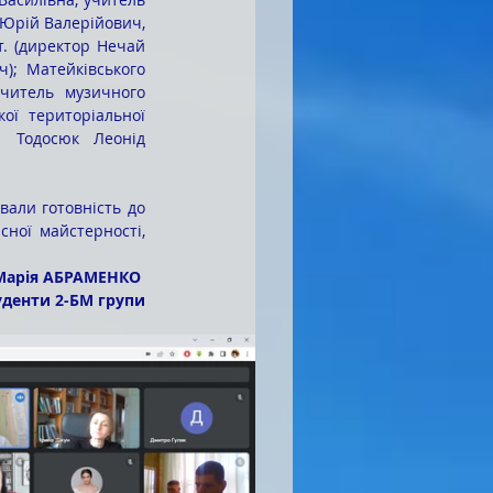
 Юрій Валерійович, 
. (директор Нечай 
; Матейківського 
учитель музичного 
ої територіальної 
 Тодосюк Леонід 
ної майстерності, 
Марія АБРАМЕНКО 
уденти 2-БМ групи