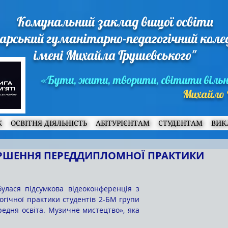
Комунальний заклад вищої освіти
арський гуманітарно-педагогічний кол
імені Михайла Грушевського"
«Бути, жити, творити, світити віль
Михайло 
Ж
ОСВІТНЯ ДІЯЛЬНІСТЬ
АБІТУРІЄНТАМ
СТУДЕНТАМ
ВИК
ЕРШЕННЯ ПЕРЕДДИПЛОМНОЇ ПРАКТИКИ
гічної практики студентів 2-БМ групи 
редня освіта. Музичне мистецтво», яка 