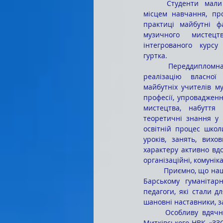
	Студенти мали можливість проходити практику за 
місцем навчання, пр
практиці майбутні фа
музичного мистецтв
інтегрованого курсу
гуртка.
	Переддипломна педагогічна практика уможливила 
реалізацію власної 
майбутніх учителів м
професії, упровадженн
мистецтва, набуття 
теоретичні знання у 
освітній процес школи
уроків, занять, вихов
характеру активно вдо
організаційні, комуніка
	Приємно, що нашими наставниками були вчителі музичного мистецтва, які свого часу навчалися в 
Барському гуманітарн
педагоги, які стали д
шановні наставники, з
	Особливу вдячність висловлюємо директорам баз практики та вчителям музичного мистецтва 
Митківського НВК «ЗЗСО