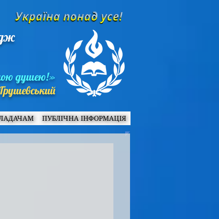
едж
ною душею!»
Грушевський
ЛАДАЧАМ
ПУБЛІЧНА ІНФОРМАЦІЯ