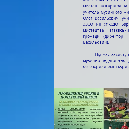
мистецтва Карагодіна Н
учитель музичного мис
Олег Васильович, учи
ЗЗСО І-ІІ ст.-ЗДО Ба
мистецтва Нагаєвський
громади (директор І
Васильович). 
	Під час захисту переддипломної педагогічної практики студенти продемонстрували готовність до 
музично-педагогічної 
обговорили різні курйо