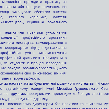
оживання або працевлаштування. На 
хівці виконували обов’язки вчителя 
а, класного керівника, учителя 
 «Мистецтво», керівника вокального 
концепції професійного зростання 
узичного мистецтва, самовираження в 
я неординарних підходів до навчання 
професійних умінь використовувати 
професійній діяльності. Поринувши в 
, усі студенти в процесі проведення 
них заходів музично-просвітницького 
сконалювали свої виконавські вміння; 
тивні і творчі здібності.
о-педагогічному коледжі імені Михайла Грушевського. Сьог
ля нас друзями, порадниками, прикладом любові до своєї профе
а мудрі поради та підтримку.
 І-ІІ ст.-ЗДО» Барської міської ради (директор Кургаєва Таїса 