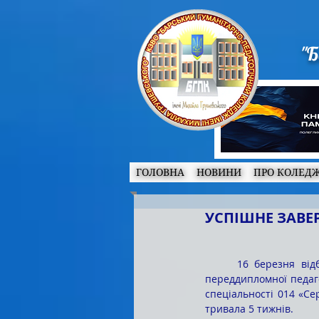
"Б
ГОЛОВНА
НОВИНИ
ПРО КОЛЕД
УСПІШНЕ ЗАВ
	16 березня відбулася підсумкова відеоконференція з 
переддипломної педаго
спеціальності 014 «Се
тривала 5 тижнів. 