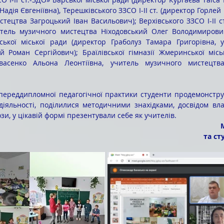
адія Євгеніївна), Терешківського ЗЗСО І-ІІ ст. (директор Горлей
тецтва Загроцький Іван Васильович); Верхівського ЗЗСО І-ІІ ст
тель музичного мистецтва Ніходовський Олег Володимирович)
рської міської ради (директор Граболуз Тамара Григорівна, 
 Роман Сергійович); Браїлівської гімназії Жмеринської міськ
васенко Альона Леонтіївна, учитель музичного мистецтва
діяльності, поділилися методичними знахідками, досвідом влас
зи, у цікавій формі презентували себе як учителів.
та ст