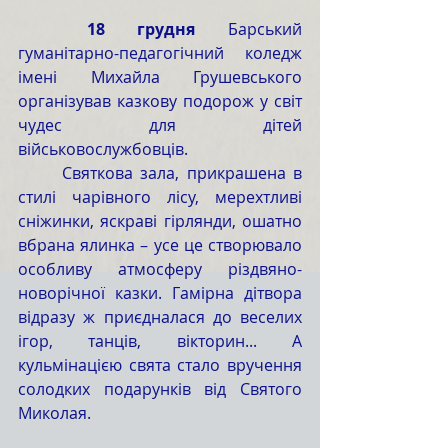
	18 грудня
 Барський 
гуманітарно-педагогічний коледж 
імені Михайла Грушевського 
організував казкову подорож у світ 
чудес для дітей 
військовослужбовців.
	Святкова зала, прикрашена в 
стилі чарівного лісу, мерехтливі 
сніжинки, яскраві гірлянди, ошатно 
вбрана ялинка – усе це створювало 
особливу атмосферу різдвяно-
новорічної казки. Гамірна дітвора 
відразу ж приєдналася до веселих 
ігор, танців, вікторин... А 
кульмінацією свята стало вручення 
солодких подарунків від Святого 
Миколая.