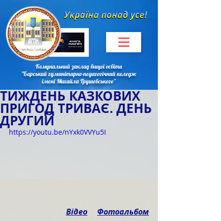
Комунальний заклад вищої освіти
"Барський гуманітарно-педагогічний коледж
імені Михайла Грушевського"
ТИЖДЕНЬ КАЗКОВИХ
ПРИГОД ТРИВАЄ. ДЕНЬ
ДРУГИЙ
https://youtu.be/nYxk0VVYu5I
Відео
Фотоальбом