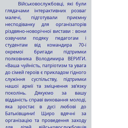
	Військовослужбовці, які були 
глядачами інтерактивних розваг 
малечі, підготували приємну 
несподіванку для організаторів 
різдвяно-новорічної вистави : вони 
озвучили подяку педагогам і 
студентам від командира 70-ї 
окремої бригади підтримки 
полковника Володимира ВЕРИГИ. 
«Ваша чуйність, патріотизм та увага 
до сімей героїв є прикладом гідного 
служіння суспільству, підтримки 
нашої армії та зміцнення зв’язку 
поколінь. Дякуємо за вашу 
відданість справі виховання молоді, 
яка зростає в дусі любові до 
Батьківщини! Щиро вдячні за 
організацію та проведення заходу 
для дітей військовослужбовців 