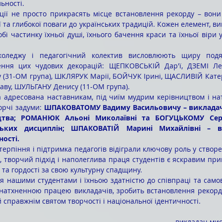
ьності.
ії та глибокої поваги до українських традицій. Кожен елемент, в
собі частинку їхньої душі, їхнього бачення краси та їхньої віри у
ення цих чудових декорацій: ЩЕПКОВСЬКІЙ Дар'ї, ДЗЕМІ Лер
31-ОМ група), ШКЛЯРУК Марії, БОЙЧУК Ірині, ЩАСЛИВІЙ Катери
у, ШУЛЬГАНУ Денису (11-ОМ група).
орчі задуми: 
ШПАКОВАТОМУ Вадиму Васильовичу – викладач
цтва; РОМАНЮК Альоні Миколаївні та БОГУЦЬКОМУ Серг
ьких дисциплін; ШПАКОВАТІЙ Марині Михайлівні – ви
ності.
м, творчий підхід і наполеглива праця студентів є яскравим пр
 та гордості за свою культурну спадщину.
з натхненною працею викладачів, зробить встановлення рекорд
 справжнім святом творчості і національної ідентичності. 
викладач мис