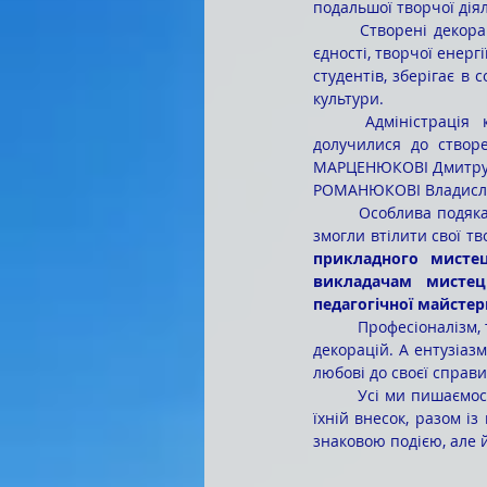
подальшої творчої діял
	Створені декорації не просто прикрасять місце встановлення рекорду – вони стануть символом 
єдності, творчої енерг
студентів, зберігає в 
культури.
	Адміністрація коледжу і педагогічний колектив висловлюють щиру подяку студентам, які 
долучилися до створ
МАРЦЕНЮКОВІ Дмитру (
РОМАНЮКОВІ Владислав
	Особлива подяка адресована наставникам, під чиїм мудрим керівництвом і натхненням студенти 
змогли втілити свої тв
прикладного мисте
викладачам мистец
педагогічної майстер
	Професіоналізм, терпіння і підтримка педагогів відіграли ключову роль у створенні цих унікальних 
декорацій. А ентузіаз
любові до своєї справи
	Усі ми пишаємося нашими студентами і їхньою здатністю до співпраці та самовіддачі. Віримо, що 
їхній внесок, разом і
знаковою подією, але й