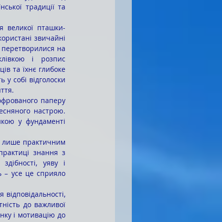
ської традиції та 
користані звичайні 
, перетворилися на 
лівкою і розпис 
в та їхнє глибоке 
 у собі відголоски 
ття.
весняного настрою. 
кою у фундаменті 
рактиці знання з 
дібності, уяву і 
 – усе це сприяло 
ність до важливої 
нку і мотивацію до 