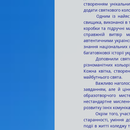
створенням унікальних
додати святкового кол
	Одним із найяскравіших елементів декоративного оформлення стала імітація великої пташки-
свищика, виконаної в т
коробки та підручні ма
справжній витвір м
автентичними українсь
знання національних ху
багатовікової історії 
	Доповнили святкову картину об’ємні квіти неймовірної краси, виготовлені з гофрованого паперу 
різноманітних кольорі
Кожна квітка, створе
майбутнього свята.
	Важливо наголосити, що процес створення цих декорацій став для студентів не лише практичним 
завданням, але й цін
образотворчого мисте
нестандартне мисленн
розвитку їхніх комунік
	Окрім того, участь у такому масштабному проєкті формувала в студентів почуття відповідальності, 
старанності, уміння д
події в житті коледжу 