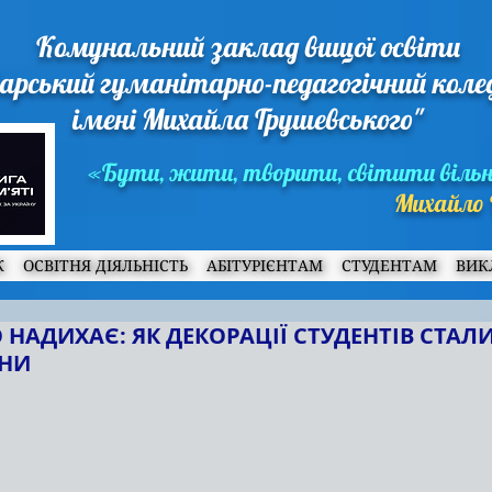
Комунальний заклад вищої освіти
арський гуманітарно-педагогічний кол
імені Михайла Грушевського"
«Бути, жити, творити, світити віль
Михайло 
Ж
ОСВІТНЯ ДІЯЛЬНІСТЬ
АБІТУРІЄНТАМ
СТУДЕНТАМ
ВИК
 НАДИХАЄ: ЯК ДЕКОРАЦІЇ СТУДЕНТІВ СТА
ЇНИ