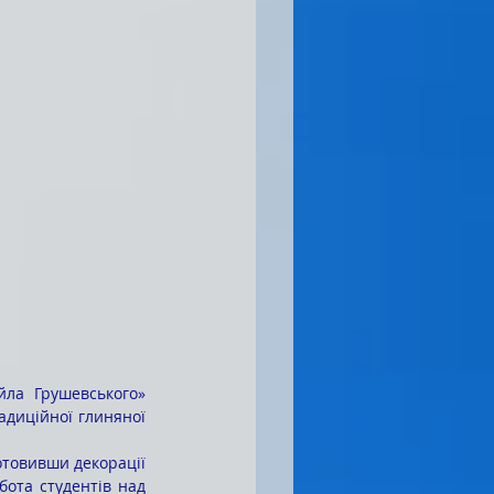
ла Грушевського» 
диційної глиняної 
ота студентів над 