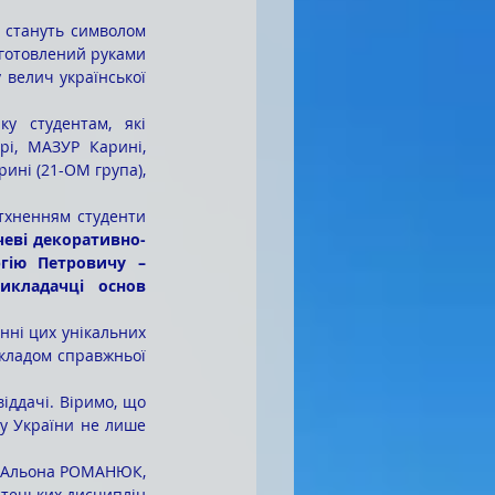
иготовлений руками 
 велич української 
і, МАЗУР Карині, 
ні (21-ОМ група), 
еві декоративно-
ію Петровичу – 
кладачці основ 
икладом справжньої 
у України не лише 
Альона РОМАНЮК,
тецьких дисциплін