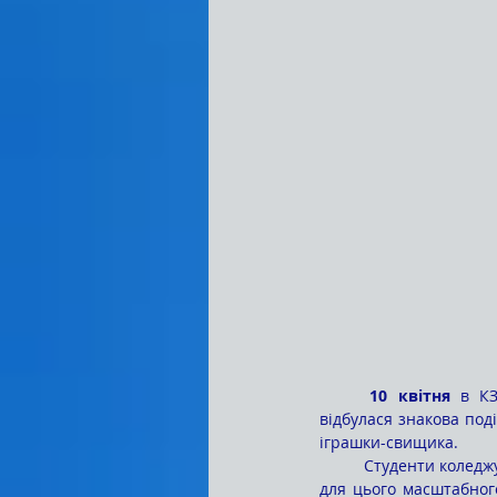
	10 квітня 
в КЗ
відбулася знакова под
іграшки-свищика.
	Студенти коледжу долучилися до створення святкової атмосфери, власноруч виготовивши декорації 
для цього масштабного