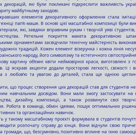
 декорацій, які були покликані підкреслити важливість україн
ориту майбутньому заходові.
ехніці пап’є-маше. В основі цієї масштабної композиції були ви
теріали, які, завдяки вправним рукам і творчій уяві студентів
истецтва. Ретельне покриття макета декоративною шпак
кими орнаментами засвідчили технічну майстерність виконавці
дожніх традицій. Кожен елемент візерунка і кожна лінія несуть
українського народу, його символізму та естетичного світосприйня
в. Ці яскраві акценти додали просторові легкості, свіжості і 
на з любов’ю та увагою до деталей, стала ще однією цеглин
ним навчальним досвідом. Вони мали змогу застосувати на п
цтва, дизайну, композиції, а також розвинути свої творчі з
я. Робота в команді, обмін ідеями, пошук оптимальних рішень
ативних та організаційних навичок.
оводити розпочату справу до кінця. Вони відчули свою причет
та громади, що, безсумнівно, позитивно вплине на їхню самооці