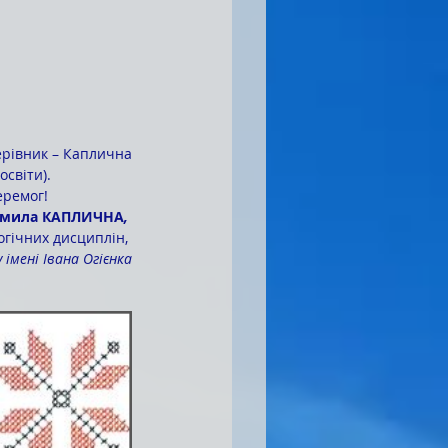
освіти).
еремог!
мила КАПЛИЧНА
, 
гічних дисциплін, 
імені Івана Огієнка