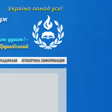
едж
ною душею!»
Грушевський
ЛАДАЧАМ
ПУБЛІЧНА ІНФОРМАЦІЯ