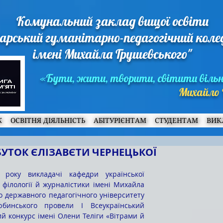
Комунальний заклад вищої освіти
арський гуманітарно-педагогічний кол
імені Михайла Грушевського"
«Бути, жити, творити, світити віль
Михайло 
Ж
ОСВІТНЯ ДІЯЛЬНІСТЬ
АБІТУРІЄНТАМ
СТУДЕНТАМ
ВИК
УТОК ЄЛІЗАВЄТИ ЧЕРНЕЦЬКОЇ
 філології й журналістики імені Михайла 
 державного педагогічного університету 
бинського провели І Всеукраїнський 
й конкурс імені Олени Теліги «Вітрами й 