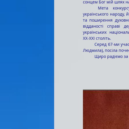
сонцем Бог мій шлях н
	Мета конкурсу – утвердження історичної пам'яті 
українського народу, й
та поширення духовни
відданості справі д
українських націонал
ХХ-ХХІ століть.
	Серед 67-ми учасників конкурсу Єлізавєта Чернецька, студентка 11-ЮЖ групи (керівник – Каплична 
Людмила), посіла почес
	Щиро радіємо за