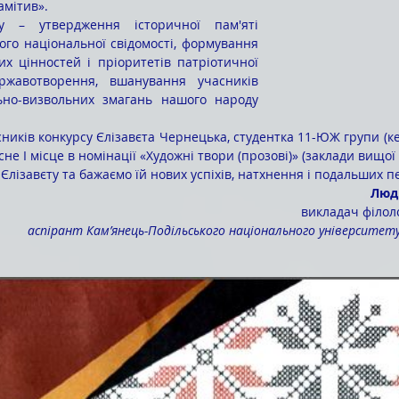
амітив».
ого національної свідомості, формування 
х цінностей і пріоритетів патріотичної 
ержавотворення, вшанування учасників 
ьно-визвольних змагань нашого народу 
не І місце в номінації «Художні твори (прозові)» (заклади вищої 
 Єлізавєту та бажаємо їй нових успіхів, натхнення і подальших п
Люд
викладач філоло
аспірант Кам’янець-Подільського національного університету 