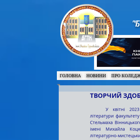
"Б
ГОЛОВНА
НОВИНИ
ПРО КОЛЕД
ТВОРЧИЙ ЗДОБ
	У квітні 2023 року викладачі кафедри української 
літератури факультету
Стельмаха Вінницького
імені Михайла Коцю
літературно-мистецьки