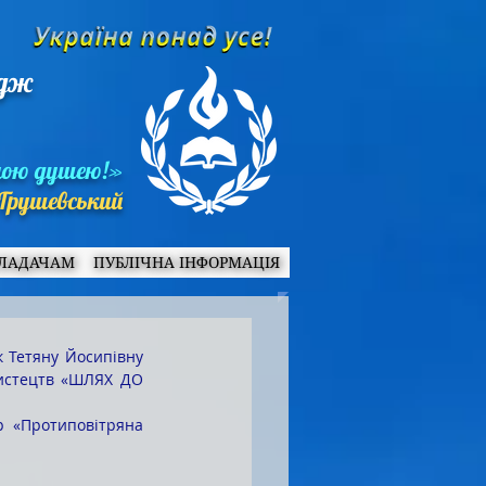
едж
ною душею!»
Грушевський
ЛАДАЧАМ
ПУБЛІЧНА ІНФОРМАЦІЯ
мистецтв «ШЛЯХ ДО 