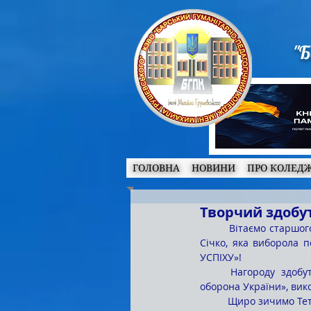
"Б
ГОЛОВНА
НОВИНИ
ПРО КОЛЕД
Творчий здобут
	Вітаємо старшого викладача кафедри педагогіки, психології та фахових методик Тетяну Йосипівну 
Січко, яка виборола 
УСПІХУ»! 
	Нагороду здобуто в номінації «Декоративно-прикладне мистецтво» за шопер «Протиповітряна 
оборона України», вик
	Щиро зичимо Тет