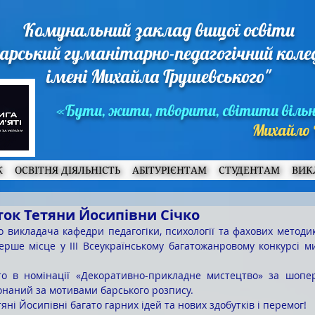
Комунальний заклад вищої освіти
арський гуманітарно-педагогічний кол
імені Михайла Грушевського"
«Бути, жити, творити, світити віль
Михайло 
Ж
ОСВІТНЯ ДІЯЛЬНІСТЬ
АБІТУРІЄНТАМ
СТУДЕНТАМ
ВИК
ок Тетяни Йосипівни Січко
перше місце у III Всеукраїнському багатожанровому конкурсі 
онаний за мотивами барського розпису.
яні Йосипівні багато гарних ідей та нових здобутків і перемог!