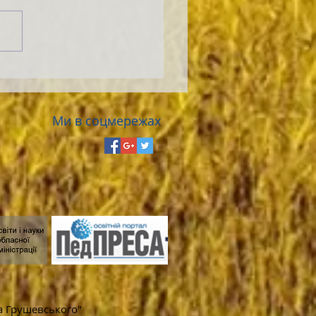
Ми в соцмережах
а Грушевського"