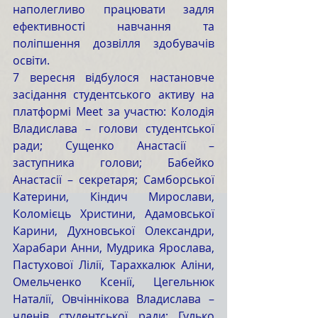
наполегливо працювати задля 
ефективності навчання та 
поліпшення дозвілля здобувачів 
освіти.
7 вересня відбулося настановче 
засідання студентського активу на 
платформі Meet за участю: Колодія 
Владислава – голови студентської 
ради; Сущенко Анастасії – 
заступника голови; Бабейко 
Анастасії – секретаря; Самборської 
Катерини, Кіндич Мирослави, 
Коломієць Христини, Адамовської 
Карини, Духновської Олександри, 
Харабари Анни, Мудрика Ярослава, 
Пастухової Лілії, Тарахкалюк Аліни, 
Омельченко Ксенії, Цегельнюк 
Наталії, Овчіннікова Владислава – 
членів студентської ради; Гулько 