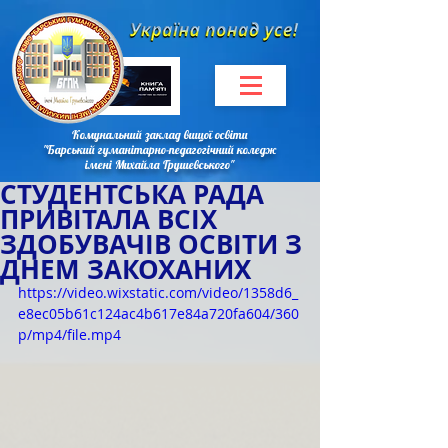
Комунальний заклад вищої освіти
"Барський гуманітарно-педагогічний коледж
імені Михайла Грушевського"
СТУДЕНТСЬКА РАДА
ПРИВІТАЛА ВСІХ
ЗДОБУВАЧІВ ОСВІТИ З
ДНЕМ ЗАКОХАНИХ
https://video.wixstatic.com/video/1358d6_
e8ec05b61c124ac4b617e84a720fa604/360
p/mp4/file.mp4