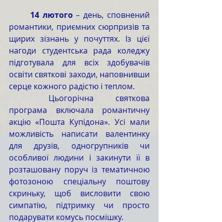
	14 лютого
 – день, сповнений 
романтики, приємних сюрпризів та 
щирих зізнань у почуттях. Із цієї 
нагоди студентська рада коледжу 
підготувала для всіх здобувачів 
освіти святкові заходи, наповнивши 
серце кожного радістю і теплом.
	Цьогорічна святкова 
програма включала романтичну 
акцію «Пошта Купідона». Усі мали 
можливість написати валентинку 
для друзів, одногрупників чи 
особливої людини і закинути її в 
розташовану поруч із тематичною 
фотозоною спеціальну поштову 
скриньку, щоб висловити свою 
симпатію, підтримку чи просто 
подарувати комусь посмішку.