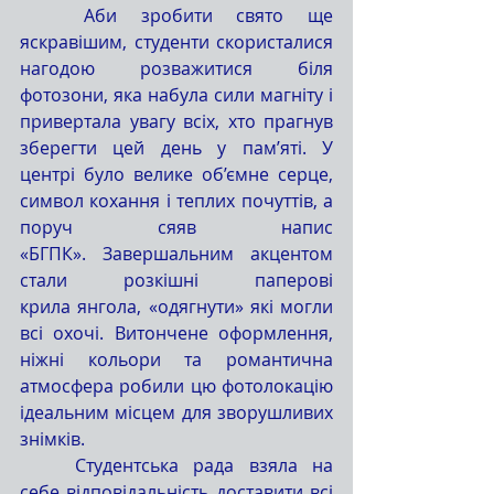
	Аби зробити свято ще 
яскравішим, студенти скористалися 
нагодою розважитися біля 
фотозони, яка набула сили магніту і 
привертала увагу всіх, хто прагнув 
зберегти цей день у пам’яті. У 
центрі було велике об’ємне серце, 
символ кохання і теплих почуттів, а 
поруч сяяв напис 
«БГПК». Завершальним акцентом 
стали розкішні паперові 
крила янгола, «одягнути» які могли 
всі охочі. Витончене оформлення, 
ніжні кольори та романтична 
атмосфера робили цю фотолокацію 
ідеальним місцем для зворушливих 
знімків.
	Студентська рада взяла на 
себе відповідальність доставити всі 