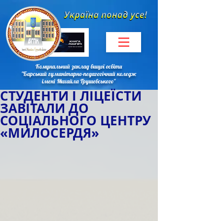
Комунальний заклад вищої освіти
"Барський гуманітарно-педагогічний коледж
імені Михайла Грушевського"
СТУДЕНТИ І ЛІЦЕЇСТИ
ЗАВІТАЛИ ДО
СОЦІАЛЬНОГО ЦЕНТРУ
«МИЛОСЕРДЯ»