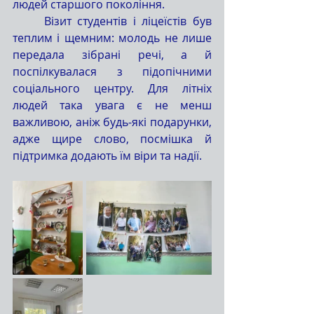
людей старшого покоління.
	Візит студентів і ліцеїстів був 
теплим і щемним: молодь не лише 
передала зібрані речі, а й 
поспілкувалася з підопічними 
соціального центру. Для літніх 
людей така увага є не менш 
важливою, аніж будь-які подарунки, 
адже щире слово, посмішка й 
підтримка додають їм віри та надії.