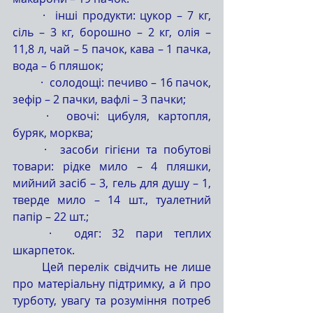
	·  інші продукти: цукор – 7 кг, 
сіль – 3 кг, борошно – 2 кг, олія – 
11,8 л, чай – 5 пачок, кава – 1 пачка, 
вода – 6 пляшок;
	·  солодощі: печиво – 16 пачок, 
зефір – 2 пачки, вафлі – 3 пачки;
	·  овочі: цибуля, картопля, 
буряк, морква;
	·  засоби гігієни та побутові 
товари: рідке мило – 4 пляшки, 
мийний засіб – 3, гель для душу – 1, 
тверде мило – 14 шт., туалетний 
папір – 22 шт.;
	·  одяг: 32 пари теплих 
шкарпеток.
	Цей перелік свідчить не лише 
про матеріальну підтримку, а й про 
турботу, увагу та розуміння потреб 