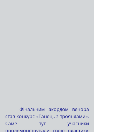
	Фінальним акордом вечора 
став конкурс «Танець з трояндами». 
Саме тут учасники 
продемонстрували свою пластику, 