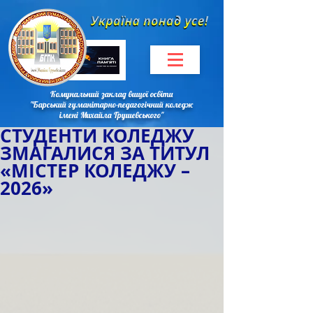
Комунальний заклад вищої освіти
"Барський гуманітарно-педагогічний коледж
імені Михайла Грушевського"
СТУДЕНТИ КОЛЕДЖУ
ЗМАГАЛИСЯ ЗА ТИТУЛ
«МІСТЕР КОЛЕДЖУ –
2026»