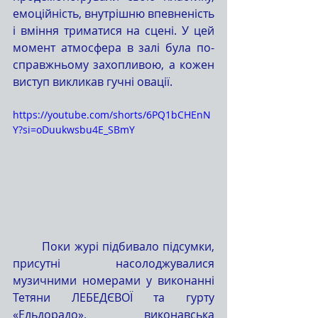
емоційність, внутрішню впевненість 
і вміння триматися на сцені. У цей 
момент атмосфера в залі була по-
справжньому захопливою, а кожен 
виступ викликав гучні овації.
https://youtube.com/shorts/6PQ1bCHEnN
Y?si=oDuukwsbu4E_SBmY
	Поки журі підбивало підсумки, 
присутні насолоджувалися 
музичними номерами у виконанні 
Тетяни ЛЕБЕДЄВОЇ та гурту 
«Ельдорадо», виконавська 