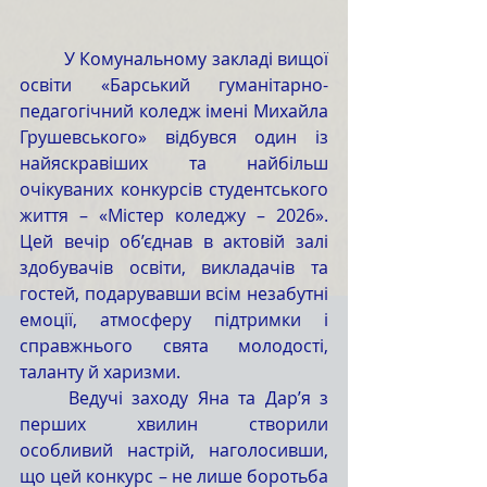
	У Комунальному закладі вищої 
освіти «Барський гуманітарно-
педагогічний коледж імені Михайла 
Грушевського» відбувся один із 
найяскравіших та найбільш 
очікуваних конкурсів студентського 
життя – «Містер коледжу – 2026». 
Цей вечір об’єднав в актовій залі 
здобувачів освіти, викладачів та 
гостей, подарувавши всім незабутні 
емоції, атмосферу підтримки і 
справжнього свята молодості, 
таланту й харизми.
	Ведучі заходу Яна та Дар’я з 
перших хвилин створили 
особливий настрій, наголосивши, 
що цей конкурс – не лише боротьба 