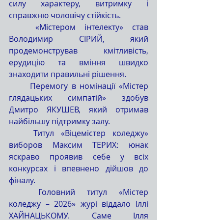
силу характеру, витримку і 
справжню чоловічу стійкість.
	«Містером інтелекту» став 
Володимир СІРИЙ, який 
продемонстрував кмітливість, 
ерудицію та вміння швидко 
знаходити правильні рішення.
	Перемогу в номінації «Містер 
глядацьких симпатій» здобув 
Дмитро ЯКУШЕВ, який отримав 
найбільшу підтримку залу.
	Титул «Віцемістер коледжу» 
виборов Максим ТЕРИХ: юнак 
яскраво проявив себе у всіх 
конкурсах і впевнено дійшов до 
фіналу.
	Головний титул «Містер 
коледжу – 2026» журі віддало Іллі 
ХАЙНАЦЬКОМУ. Саме Ілля 