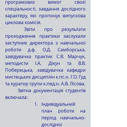
програмових вимог своєї 
спеціальності, завдання дослідного 
характеру, які пропонує випускова 
циклова комісія.
	Звіти про результати 
проходження практики заслухали 
заступник директора з навчальної 
роботи д.ф. О.Д. Самборська, 
завідувачка практик С.В. Марчук, 
методисти І.А. Дікун та В.В. 
Поберецька, завідувачка кафедри 
мистецьких дисциплін к.пс.н. Г.О. Гуд 
та куратор групи к.пед.н. А.В. Лісова.
	Звітна документація студентів 
включала:
Індивідуальний 
план роботи на 
період навчально-
дослідної 