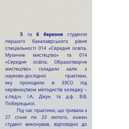
	5 
та
 6 березня
 студенти 
першого бакалаврського рівня 
спеціальності 014 «Середня освіта. 
Музичне мистецтво» та 014 
«Середня освіта. Образотворче 
мистецтво»
складали залік з 
науково-дослідної практики, 
яку проходили в ЗЗСО під 
керівництвом методистів коледжу – 
к.пед.н. І.А. Дікун та д.ф. В.В. 
Поберецької.
	Під час практики, що тривала з 
27 січня по 23 лютого, кожен 
студент виконував, відповідно до 