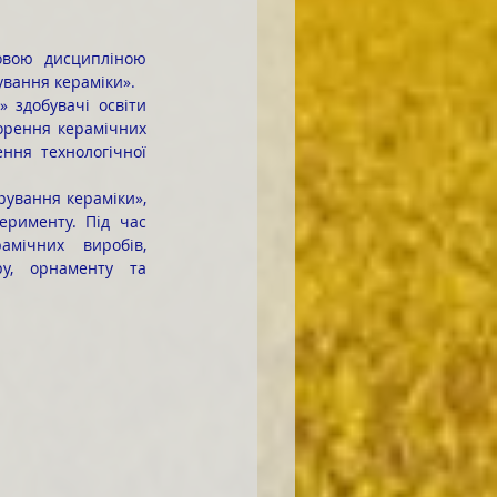
ування кераміки».
орення керамічних 
ння технологічної 
рименту. Під час 
мічних виробів, 
у, орнаменту та 