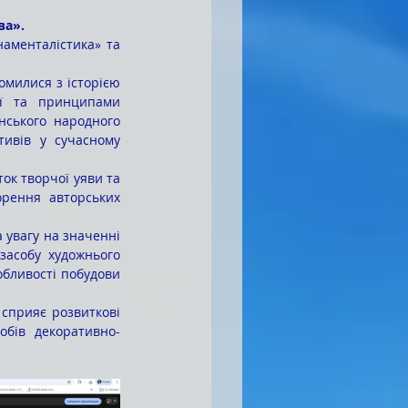
ва».
ї та принципами 
нського народного 
ивів у сучасному 
орення авторських 
засобу художнього 
обливості побудови 
обів декоративно-