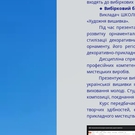
входять до вибіркових 
	🔹 Вибірковий 
	Викладач ШКОЛЬНІК Оксана Олегівна презентувала вибіркові дисципліни «Орнаменталістика» та 
«Художня вишивка».
	Під час презентації вибіркової дисципліни «Орнаменталістика» студенти ознайомилися з історією 
розвитку орнаментал
стилізації декоративн
орнаменту, його рег
декоративно-прикладн
	Дисципліна спрямована на формування художньо-естетичного мислення, розвиток творчої уяви та 
професійних компетен
мистецьких виробів.
	Презентуючи вибіркову дисципліну «Художня вишивка», викладачка акцентувала увагу на значенні 
української вишивки 
виховання молоді. Сту
композиції, поєднання
	Курс передбачає поєднання теоретичних знань із практичною діяльністю, що сприяє розвиткові 
творчих здібностей,
прикладного мистецтв