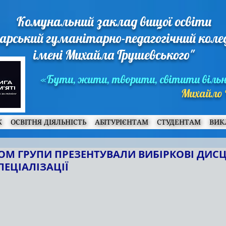
Комунальний заклад вищої освіти
арський гуманітарно-педагогічний кол
імені Михайла Грушевського"
«Бути, жити, творити, світити віль
Михайло 
Ж
ОСВІТНЯ ДІЯЛЬНІСТЬ
АБІТУРІЄНТАМ
СТУДЕНТАМ
ВИК
-ОМ ГРУПИ ПРЕЗЕНТУВАЛИ ВИБІРКОВІ ДИС
ПЕЦІАЛІЗАЦІЇ