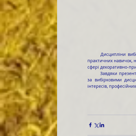
	Дисципліни вибіркового блоку спрямовані на розвиток професійних умінь, творчого мислення і 
практичних навичок, н
сфері декоративно-пр
	Завдяки презентаціям студенти почерпнули ґрунтовну інформацію щодо особливостей навчання 
за вибірковими дисци
інтересів, професійних