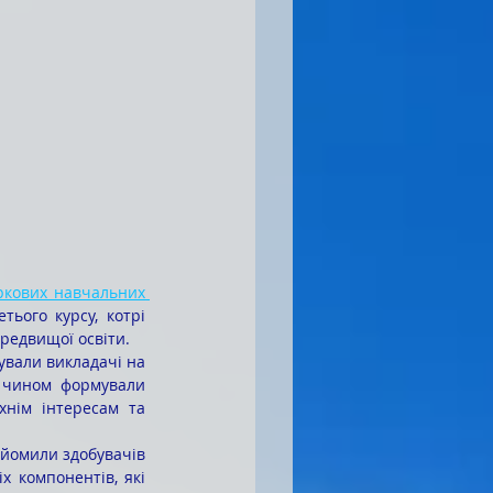
кових навчальних 
ього курсу, котрі 
редвищої освіти.
 чином формували 
хнім інтересам та 
 компонентів, які 