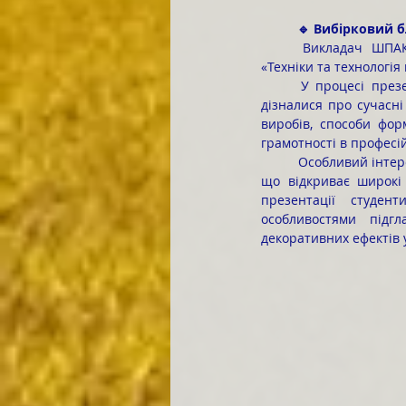
	🔹 Вибірковий 
	Викладач ШПАКОВАТИЙ Вадим Васильович ознайомив студентів з вибірковою дисципліною 
«Техніки та технологія
	У процесі презентації вибіркової дисципліни «Техніки та технології кераміки» здобувачі освіти 
дізналися про сучасні
виробів, способи фор
грамотності в професі
	Особливий інтерес у студентів викликала вибіркова дисципліна «Розпис та декорування кераміки», 
що відкриває широкі 
презентації студен
особливостями підгл
декоративних ефектів 