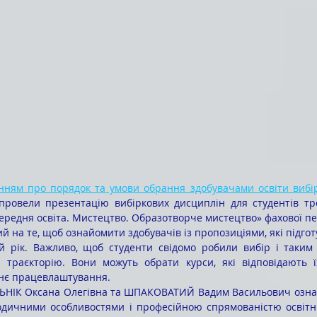
ням про порядок та умови обрання здобувачами освіти вибір
 про
вели презентацію вибіркових дисциплін для студентів трет
редня освіта. Мистецтво. Образотворче мистецтво» фахової пе
 рік. Важливо, щоб студенти свідомо робили вибір і таким
ю траєкторію. Вони можуть обрати курси, які відповідають ї
тнє працевлаштування.
тодичними особливостями і професійною спрямованістю освітніх