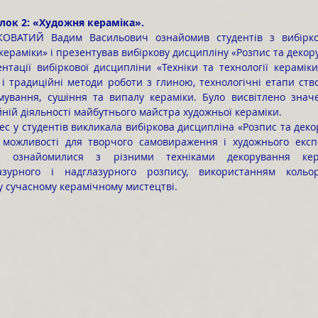
блок 2: «Художня кераміка».
 кераміки» і презентував вибіркову дисципліну «Розпис та декор
 і традиційні методи роботи з глиною, технологічні етапи ств
мування, сушіння та випалу кераміки. Було висвітлено значе
йній діяльності майбутнього майстра художньої кераміки.
можливості для творчого самовираження і художнього експе
ти ознайомилися з різними техніками декорування кера
азурного і надглазурного розпису, використанням кольор
у сучасному керамічному мистецтві.