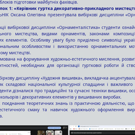
блоків підготовки майбутніх фахівців.
блок 1: «Керівник гуртка декоративно-прикладного мистецт
ьного мистецтва, видами орнаментів, законами композиці
их елементів. Особливу увагу було приділено символіці украї
іональним особливостям і використанню орнаментальних мот
ому мистецтві.
тностей, необхідних для організації гурткової роботи й ств
як складової національної культурної спадщини і важливого 
денти дізналися про традиційні та сучасні техніки вишивки, ос
 кольорів і декоративних елементів у вишиваних виробах.
 естетичного смаку та навичок художнього оформлення вир
а.