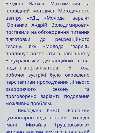
Бездень Василь Максимович та 
провідний методист Методичного 
центру «УДЦ «Молода гвардія» 
Юрченко Андрій Володимирович 
поставили на обговорення питання 
підготовки до рекреаційного 
сезону, яку «Молода гвардія» 
пропонує розпочати з навчання у 
Всеукраїнській дистанційній школі 
педагога-організатора. У ході 
робочої зустрічі було окреслено 
перспективи проходження літнього 
оздоровчого сезону та 
проговорено варіанти подолання 
можливих проблем. 
  Викладачі КЗВО «Барський 
гуманітарно-педагогічний коледж 
імені Михайла Грушевського» 
активно включилися в освітянський 