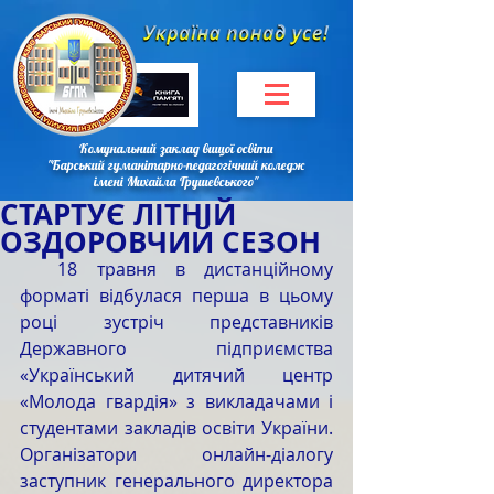
Комунальний заклад вищої освіти
"Барський гуманітарно-педагогічний коледж
імені Михайла Грушевського"
СТАРТУЄ ЛІТНІЙ
ОЗДОРОВЧИЙ СЕЗОН
  18 травня в дистанційному 
форматі відбулася перша в цьому 
році зустріч представників 
Державного підприємства 
«Український дитячий центр 
«Молода гвардія» з викладачами і 
студентами закладів освіти України. 
Організатори онлайн-діалогу 
заступник генерального директора 