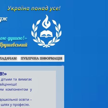
едж
ною душею!»
Грушевський
ЛАДАЧАМ
ПУБЛІЧНА ІНФОРМАЦІЯ
В!»
айцінніші! 
 шлях у професію. 