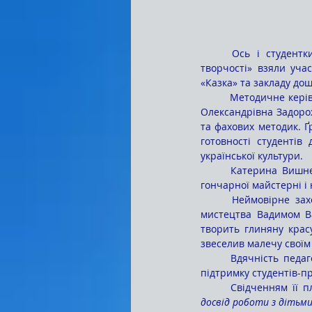
	Ось і студентки 41-Д групи в межах проведення освітнього проєкту «Марафон педагогічної 
творчості» взяли уча
«Казка» та закладу дош
	Методичне керівництво роботою майбутніх педагогів здійснювали Юлія Федорівна Саврій, Ганна 
Олександрівна Задорож
та фахових методик. Ґ
готовності студентів
української культури.
	Катерина Вишневська, Діана Мельник та Анна Мончук цікаво провели для малят екскурсію до 
гончарної майстерні і 
	Неймовірне захоплення в маленьких гостей викликала зустріч із викладачем образотворчого 
мистецтва Вадимом В
творить глиняну крас
звеселив малечу своїм
	Вдячність педагогам-вихователям Світлані Іванівні Богатир та Людмилі Леонідівні Матвієнко за 
підтримку студентів-пр
	Свідченням її 
досвід роботи з дітьми