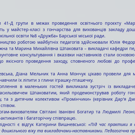
сть у майстер-класі з гончарства для вихованців закладу дош
кільної освіти №8 «Дружба» Барської міської ради. 
на та Марина Михайлівна Шпаковата – викладачі кафедри педаг
рунтовне консультування і вказівки наставників стали основою
 до якісного проведення заходу, сповненого любові до профес
навчили їх ліпити з глини іграшку-пташечку. 
асильовичем Шпаковатим, який продемонстрував роботу гонч
у, та з дитячим колективом «Промінчики» (керівник Дар'я Дм
 співом.
актикантів і багаторічну співпрацю. 
плідності є відгук Катерини Вишневської: 
«Під час практики я
 дошкільного віку та викладачами-наставниками. Педагогічна пр