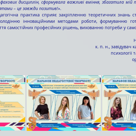
 фахових дисциплін, сформувала важливі вміння, збагатила мій пе
нятами – це завжди позитив!
». 
володінню інноваційними методами роботи, формуванню гото
ття самостійних професійних рішень, вихованню потреби у сам
Н
к. п. н., завідувач 
психології 
о