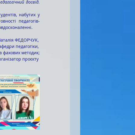
дагогічний досвід. 
вності педагогів-
овдосконаленні.
аталія ФЕДОРЧУК, 
кафедри педагогіки, 
та фахових методик;
рганізатор проєкту 