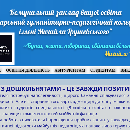
Комунальний заклад вищої освіти
арський гуманітарно-педагогічний кол
імені Михайла Грушевського"
«Бути, жити, творити, світити віль
Михайло 
Ж
ОСВІТНЯ ДІЯЛЬНІСТЬ
АБІТУРІЄНТАМ
СТУДЕНТАМ
ВИК
 З ДОШКІЛЬНЯТАМИ – ЦЕ ЗАВЖДИ ПОЗИТИ
рчості. Але всі старання того варті, адже щирі дитячі усмішки н
значущих компетентностей майбутніх фахівців. 
ичної підготовки майбутніх педагогів, які наполегливо торують