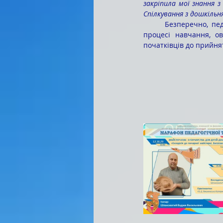
закріпила мої знання з
Спілкування з дошкіль
	Безперечно, педагогічна практика сприяє закріпленню теоретичних знань студентів, набутих у 
процесі навчання, о
початківців до прийня