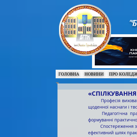
"Б
ГОЛОВНА
НОВИНИ
ПРО КОЛЕД
«СПІЛКУВАННЯ
	Професія вихователя потребує наполегливості, щирого бажання спілкуватися з дітьми та вимагає 
щоденної наснаги і тво
	Педагогічна практика студентів спеціальності «Дошкільна освіта» є ключовим компонентом у 
формуванні практично 
	Спостереження за роботою вихователя і проведення пробних занять у закладах дошкільної освіти – 
ефективний шлях практ