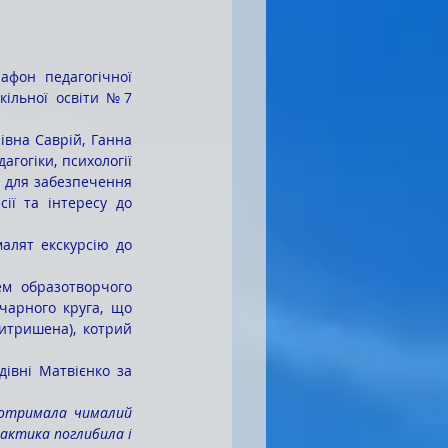
кільної освіти №7 
огіки, психології 
 для забезпечення 
ії та інтересу до 
арного круга, що 
итришена), котрий 
 отримала чималий 
актика поглибила і 